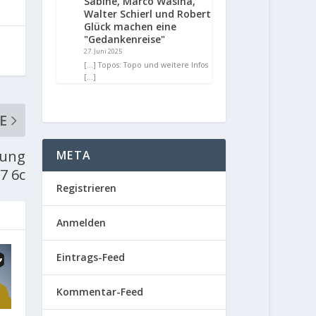
Sabine, Marco Wasina,
Walter Schierl und Robert
Glück machen eine
"Gedankenreise"
27. Juni 2025
[…] Topos: Topo und weitere Infos
[…]
E
hung
META
7 6c
Registrieren
Anmelden
Eintrags-Feed
Kommentar-Feed