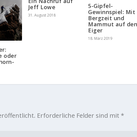
Ein Nachruf auf
5-Gipfel-
Jeff Lowe
Gewinnspiel: Mit
31. August 2018
Bergzeit und
Mammut auf de
Eiger
18. März 2019
er:
e oder
horn-
röffentlicht.
Erforderliche Felder sind mit
*