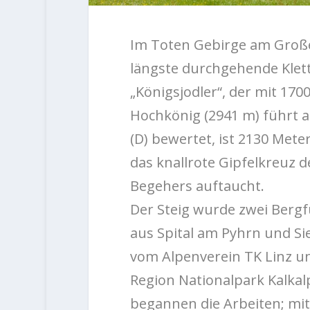
Im Toten Gebirge am Großen
längste durchgehende Klett
„Königsjodler“, der mit 170
Hochkönig (2941 m) führt ab
(D) bewertet, ist 2130 Met
das knallrote Gipfelkreuz 
Begehers auftaucht.
Der Steig wurde zwei Bergf
aus Spital am Pyhrn und Si
vom Alpenverein TK Linz un
Region Nationalpark Kalkalp
begannen die Arbeiten; mit