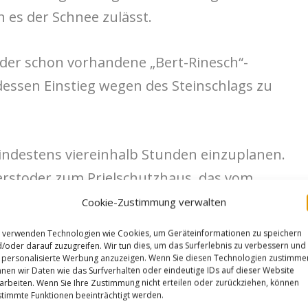
 es der Schnee zulässt.
 der schon vorhandene „Bert-Rinesch“-
 dessen Einstieg wegen des Steinschlags zu
mindestens viereinhalb Stunden einzuplanen.
terstoder zum Prielschutzhaus, das vom
ich bewirtschaftet wird, noch nicht
Cookie-Zustimmung verwalten
 verwenden Technologien wie Cookies, um Geräteinformationen zu speichern
steigen.com
/oder darauf zuzugreifen. Wir tun dies, um das Surferlebnis zu verbessern und
personalisierte Werbung anzuzeigen. Wenn Sie diesen Technologien zustimme
nen wir Daten wie das Surfverhalten oder eindeutige IDs auf dieser Website
arbeiten. Wenn Sie Ihre Zustimmung nicht erteilen oder zurückziehen, können
Wikipedia Benutzer:Isiwal
gemäß Diese Datei
timmte Funktionen beeinträchtigt werden.