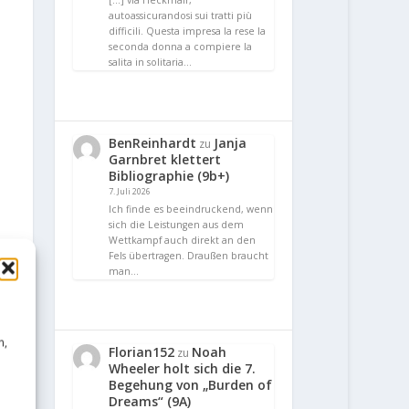
[…] via Heckmair,
autoassicurandosi sui tratti più
difficili. Questa impresa la rese la
seconda donna a compiere la
salita in solitaria…
BenReinhardt
Janja
zu
Garnbret klettert
Bibliographie (9b+)
7. Juli 2026
Ich finde es beeindruckend, wenn
sich die Leistungen aus dem
Wettkampf auch direkt an den
Fels übertragen. Draußen braucht
man…
n,
Florian152
Noah
zu
Wheeler holt sich die 7.
Begehung von „Burden of
Dreams“ (9A)