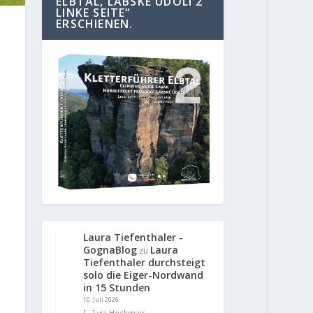
ELBTAL, LABSKE UDOLI 2
LINKE SEITE“
ERSCHIENEN.
Laura Tiefenthaler -
GognaBlog
Laura
zu
Tiefenthaler durchsteigt
solo die Eiger-Nordwand
in 15 Stunden
10. Juli 2026