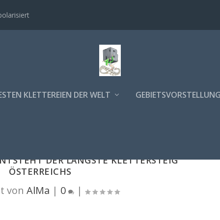
polarisiert
ESTEN KLETTEREIEN DER WELT
GEBIETSVORSTELLUN
NTSTEHT DER LÄNGSTE KLETTERSTEIG Ö
STERREICHS
t von
AlMa
|
0
|