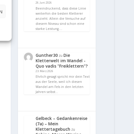
26. Juni 2026
Beeindruckend, dass diese Linie
N
weiterhin die besten Kletterer
anzieht. Allein die Versuche auf
diesem Niveau sind schon eine
starke Leistung.…
Gunther30
Die
zu
Kletterwelt im Wandel -
Quo vadis "Freiklettern"?
23. März 2026
Ehrlich gesagt spricht mir dein Text
aus der Seele, weil ich diesen
Wandel am Fels in den letzten
Jahren selbst…
Gelbeck – Gedankenreise
(7a) – Mein
Klettertagebuch
zu