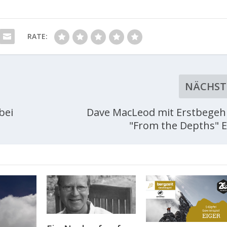
RATE:
NÄCHST
bei
Dave MacLeod mit Erstbege
"From the Depths" E