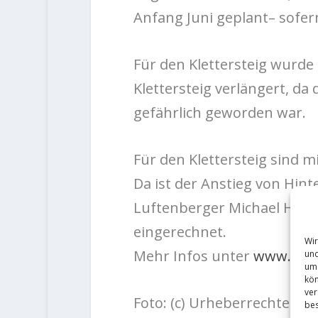
Anfang Juni geplant– sofern
Für den Klettersteig wurde
Klettersteig verlängert, da
gefährlich geworden war.
Für den Klettersteig sind 
Da ist der Anstieg von Hin
Luftenberger Michael Heinr
eingerechnet.
Wir
Mehr Infos unter
www.berg
und
um 
kön
ver
Foto: (c) Urheberrechte bei
bes