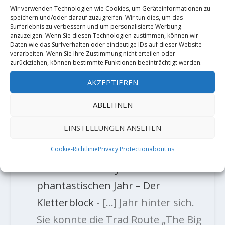
Wir verwenden Technologien wie Cookies, um Geräteinformationen zu
speichern und/oder darauf zuzugreifen. Wir tun dies, um das
Surferlebnis zu verbessern und um personalisierte Werbung
anzuzeigen. Wenn Sie diesen Technologien zustimmen, können wir
Daten wie das Surfverhalten oder eindeutige IDs auf dieser Website
verarbeiten. Wenn Sie Ihre Zustimmung nicht erteilen oder
zurückziehen, können bestimmte Funktionen beeinträchtigt werden.
Jonatan Flor Vazquez meldet "La
planta de Shiva" (9b)
AKZEPTIEREN
10. Dezember 2020
ABLEHNEN
EINSTELLUNGEN ANSEHEN
TRACKBACKS/PINGBACKS
Cookie-Richtlinie
Privacy Protection
about us
Video: Emma Twyford mit einem
phantastischen Jahr – Der
Kletterblock
- […] Jahr hinter sich.
Sie konnte die Trad Route „The Big