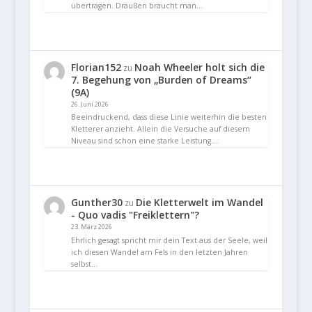
übertragen. Draußen braucht man…
Florian152
Noah Wheeler holt sich die
zu
7. Begehung von „Burden of Dreams“
(9A)
26. Juni 2026
Beeindruckend, dass diese Linie weiterhin die besten
Kletterer anzieht. Allein die Versuche auf diesem
Niveau sind schon eine starke Leistung.…
Gunther30
Die Kletterwelt im Wandel
zu
- Quo vadis "Freiklettern"?
23. März 2026
Ehrlich gesagt spricht mir dein Text aus der Seele, weil
ich diesen Wandel am Fels in den letzten Jahren
selbst…