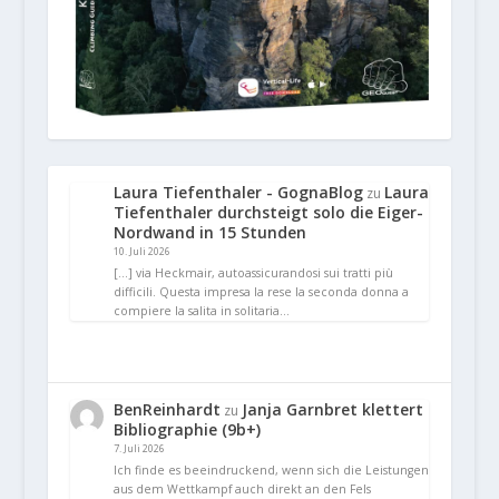
Laura Tiefenthaler - GognaBlog
Laura
zu
Tiefenthaler durchsteigt solo die Eiger-
Nordwand in 15 Stunden
10. Juli 2026
[…] via Heckmair, autoassicurandosi sui tratti più
difficili. Questa impresa la rese la seconda donna a
compiere la salita in solitaria…
BenReinhardt
Janja Garnbret klettert
zu
Bibliographie (9b+)
7. Juli 2026
Ich finde es beeindruckend, wenn sich die Leistungen
aus dem Wettkampf auch direkt an den Fels