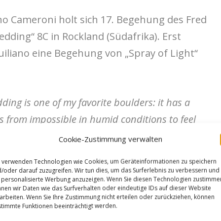
no Cameroni holt sich 17. Begehung des Fred
dding“ 8C in Rockland (Südafrika). Erst
uiliano eine Begehung von „Spray of Light“
ng is one of my favorite boulders: it has a
s from impossible in humid conditions to feel
dry. Classic!”
Cookie-Zustimmung verwalten
 verwenden Technologien wie Cookies, um Geräteinformationen zu speichern
Keenan Takahashi noch die 18. Begehung
/oder darauf zuzugreifen. Wir tun dies, um das Surferlebnis zu verbessern und
personalisierte Werbung anzuzeigen. Wenn Sie diesen Technologien zustimme
nen wir Daten wie das Surfverhalten oder eindeutige IDs auf dieser Website
arbeiten. Wenn Sie Ihre Zustimmung nicht erteilen oder zurückziehen, können
timmte Funktionen beeinträchtigt werden.