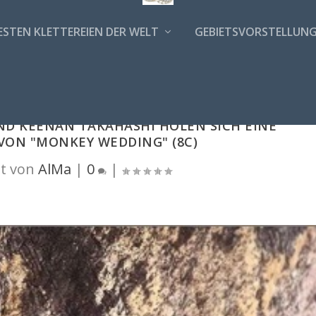
ESTEN KLETTEREIEN DER WELT
GEBIETSVORSTELLUN
ND KEENAN TAKAHASHI HOLEN SICH EINE
VON "MONKEY WEDDING" (8C)
t von
AlMa
|
0
|