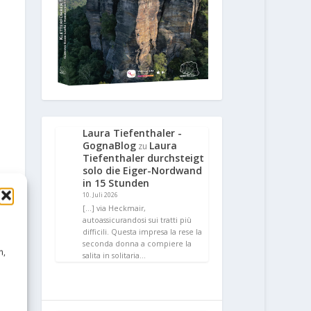
Laura Tiefenthaler -
GognaBlog
Laura
zu
Tiefenthaler durchsteigt
solo die Eiger-Nordwand
in 15 Stunden
10. Juli 2026
[…] via Heckmair,
autoassicurandosi sui tratti più
difficili. Questa impresa la rese la
seconda donna a compiere la
n,
salita in solitaria…