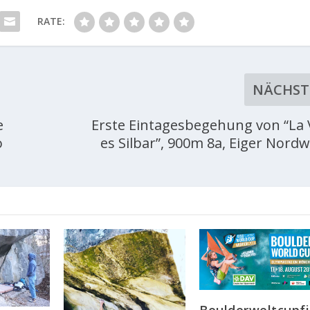
RATE:
NÄCHST
e
Erste Eintagesbegehung von “La 
o
es Silbar”, 900m 8a, Eiger Nord