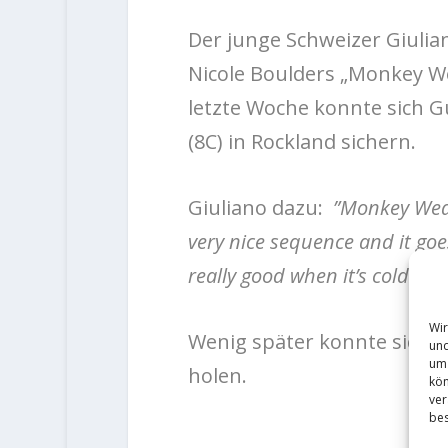
Der junge Schweizer Giulia
Nicole Boulders „Monkey We
letzte Woche konnte sich G
(8C) in Rockland sichern.
Giuliano dazu:
”Monkey Weddi
very nice sequence and it goe
really good when it’s cold and 
Wir
Wenig später konnte sich 
und
um 
holen.
kön
ver
bes