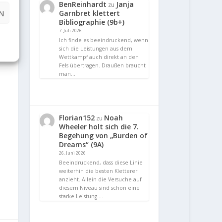
BenReinhardt
Janja
zu
N
Garnbret klettert
Bibliographie (9b+)
7. Juli 2026
Ich finde es beeindruckend, wenn
sich die Leistungen aus dem
Wettkampf auch direkt an den
Fels übertragen. Draußen braucht
man…
Florian152
Noah
zu
Wheeler holt sich die 7.
Begehung von „Burden of
Dreams“ (9A)
26. Juni 2026
Beeindruckend, dass diese Linie
weiterhin die besten Kletterer
anzieht. Allein die Versuche auf
diesem Niveau sind schon eine
starke Leistung.…