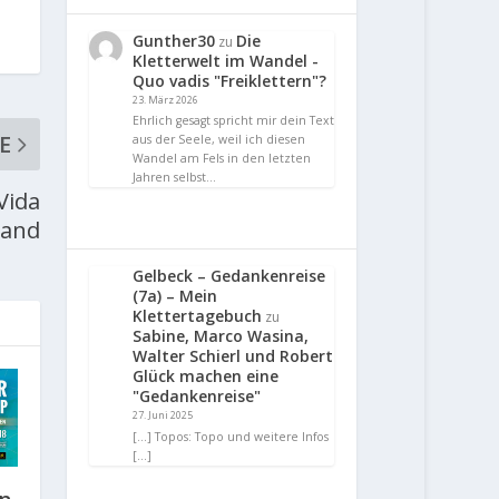
Gunther30
Die
zu
Kletterwelt im Wandel -
Quo vadis "Freiklettern"?
23. März 2026
Ehrlich gesagt spricht mir dein Text
E
aus der Seele, weil ich diesen
Wandel am Fels in den letzten
Jahren selbst…
Vida
wand
Gelbeck – Gedankenreise
(7a) – Mein
Klettertagebuch
zu
Sabine, Marco Wasina,
Walter Schierl und Robert
Glück machen eine
"Gedankenreise"
27. Juni 2025
[…] Topos: Topo und weitere Infos
[…]