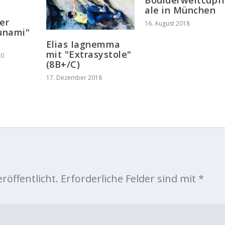
Boulderweltcupf
ale in München
er
16. August 2018
Zunami"
Elias Iagnemma
mit "Extrasystole"
20
(8B+/C)
17. Dezember 2018
röffentlicht.
Erforderliche Felder sind mit
*