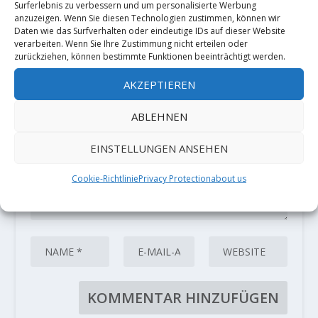
Surferlebnis zu verbessern und um personalisierte Werbung
HINTERLASSE EINE ANTWORT
anzuzeigen. Wenn Sie diesen Technologien zustimmen, können wir
Deine E-Mail-Adresse wird nicht
Daten wie das Surfverhalten oder eindeutige IDs auf dieser Website
verarbeiten. Wenn Sie Ihre Zustimmung nicht erteilen oder
veröffentlicht.
Erforderliche Felder
zurückziehen, können bestimmte Funktionen beeinträchtigt werden.
sind mit
*
markiert
AKZEPTIEREN
ABLEHNEN
EINSTELLUNGEN ANSEHEN
Cookie-Richtlinie
Privacy Protection
about us