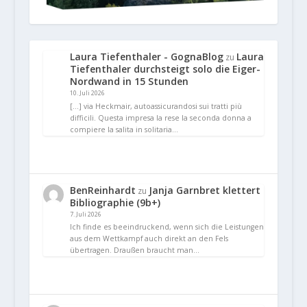
Laura Tiefenthaler - GognaBlog
Laura
zu
Tiefenthaler durchsteigt solo die Eiger-
Nordwand in 15 Stunden
10. Juli 2026
[…] via Heckmair, autoassicurandosi sui tratti più
difficili. Questa impresa la rese la seconda donna a
compiere la salita in solitaria…
BenReinhardt
Janja Garnbret klettert
zu
Bibliographie (9b+)
7. Juli 2026
Ich finde es beeindruckend, wenn sich die Leistungen
aus dem Wettkampf auch direkt an den Fels
übertragen. Draußen braucht man…