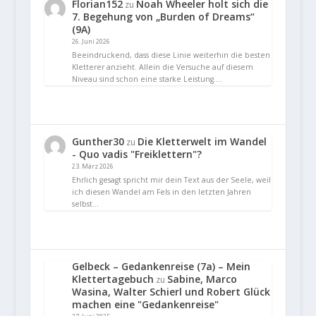
Florian152
Noah Wheeler holt sich die
zu
7. Begehung von „Burden of Dreams“
(9A)
26. Juni 2026
Beeindruckend, dass diese Linie weiterhin die besten
Kletterer anzieht. Allein die Versuche auf diesem
Niveau sind schon eine starke Leistung.…
Gunther30
Die Kletterwelt im Wandel
zu
- Quo vadis "Freiklettern"?
23. März 2026
Ehrlich gesagt spricht mir dein Text aus der Seele, weil
ich diesen Wandel am Fels in den letzten Jahren
selbst…
Gelbeck – Gedankenreise (7a) – Mein
Klettertagebuch
Sabine, Marco
zu
Wasina, Walter Schierl und Robert Glück
machen eine "Gedankenreise"