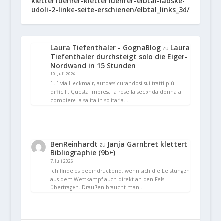
Laura Tiefenthaler - GognaBlog
Laura
zu
Tiefenthaler durchsteigt solo die Eiger-
Nordwand in 15 Stunden
10. Juli 2026
[…] via Heckmair, autoassicurandosi sui tratti più
difficili. Questa impresa la rese la seconda donna a
compiere la salita in solitaria…
BenReinhardt
Janja Garnbret klettert
zu
Bibliographie (9b+)
7. Juli 2026
Ich finde es beeindruckend, wenn sich die Leistungen
aus dem Wettkampf auch direkt an den Fels
übertragen. Draußen braucht man…