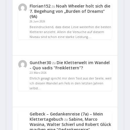
Florian152
Noah Wheeler holt sich die
zu
7. Begehung von „Burden of Dreams“
(9A)
26. Juni 2026
Beeindruckend, dass diese Linie weiterhin die besten
Kletterer anzieht. Allein die Versuche auf diesem
Niveau sind schon eine starke Leistung.…
Gunther30
Die Kletterwelt im Wandel
zu
- Quo vadis "Freiklettern"?
23. März 2026
Ehrlich gesagt spricht mir dein Text aus der Seele, weil
ich diesen Wandel am Fels in den letzten Jahren
selbst…
Gelbeck – Gedankenreise (7a) – Mein
Klettertagebuch
Sabine, Marco
zu
Wasina, Walter Schierl und Robert Glück
machen eine "Gedankenreise"