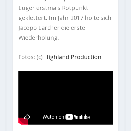
Luger erstmals Rotpunkt
geklettert. Im Jahr 2017 holte sich
Jacopo Larcher die erste
Wiederholung.
Fotos: (c)
Highland Production