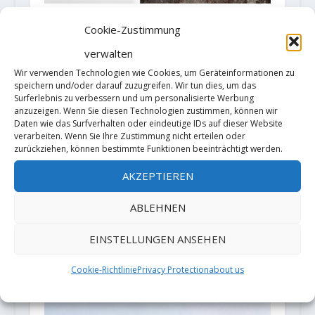
Dave MacLeod make the first
Cookie-Zustimmung
ascent of Mind Riot E10 7a
verwalten
10. Oktober 2019
Wir verwenden Technologien wie Cookies, um Geräteinformationen zu
speichern und/oder darauf zuzugreifen. Wir tun dies, um das
Surferlebnis zu verbessern und um personalisierte Werbung
anzuzeigen. Wenn Sie diesen Technologien zustimmen, können wir
Daten wie das Surfverhalten oder eindeutige IDs auf dieser Website
verarbeiten. Wenn Sie Ihre Zustimmung nicht erteilen oder
zurückziehen, können bestimmte Funktionen beeinträchtigt werden.
AKZEPTIEREN
ABLEHNEN
Siebe Vanhee and Séb Berthe
EINSTELLUNGEN ANSEHEN
wiederholen "Rayu" (8c)
31. August 2023
Cookie-Richtlinie
Privacy Protection
about us