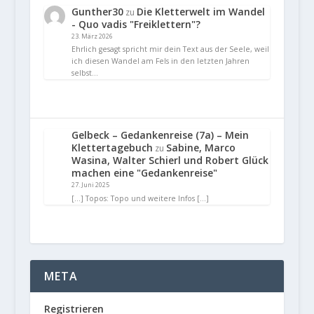
Gunther30
Die Kletterwelt im Wandel
zu
- Quo vadis "Freiklettern"?
23. März 2026
Ehrlich gesagt spricht mir dein Text aus der Seele, weil
ich diesen Wandel am Fels in den letzten Jahren
selbst…
Gelbeck – Gedankenreise (7a) – Mein
Klettertagebuch
Sabine, Marco
zu
Wasina, Walter Schierl und Robert Glück
machen eine "Gedankenreise"
27. Juni 2025
[…] Topos: Topo und weitere Infos […]
META
Registrieren