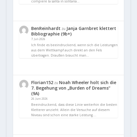
compiere la salita in solitaria…
BenReinhardt
Janja Garnbret klettert
zu
Bibliographie (9b+)
7. Juli 2026
Ich finde es beeindruckend, wenn sich die Leistungen
aus dem Wettkampf auch direkt an den Fels
übertragen. Draußen braucht man…
Florian152
Noah Wheeler holt sich die
zu
7. Begehung von „Burden of Dreams“
(9A)
26. Juni 2026
Beeindruckend, dass diese Linie weiterhin die besten
Kletterer anzieht. Allein die Versuche auf diesem
Niveau sind schon eine starke Leistung.…