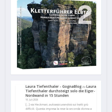
Laura Tiefenthaler - GognaBlog
Laura
zu
Tiefenthaler durchsteigt solo die Eiger-
Nordwand in 15 Stunden
10. Juli 2026
[…] via Heckmair, autoassicurandosi sui tratti più
difficili. Questa impresa la rese la seconda donna a