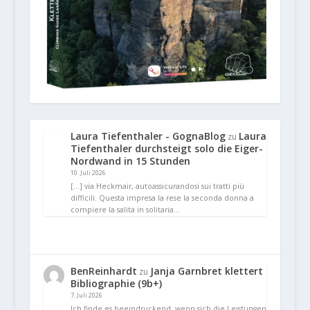
Laura Tiefenthaler - GognaBlog
Laura
zu
Tiefenthaler durchsteigt solo die Eiger-
Nordwand in 15 Stunden
10. Juli 2026
[…] via Heckmair, autoassicurandosi sui tratti più
difficili. Questa impresa la rese la seconda donna a
compiere la salita in solitaria…
BenReinhardt
Janja Garnbret klettert
zu
Bibliographie (9b+)
7. Juli 2026
Ich finde es beeindruckend, wenn sich die Leistungen