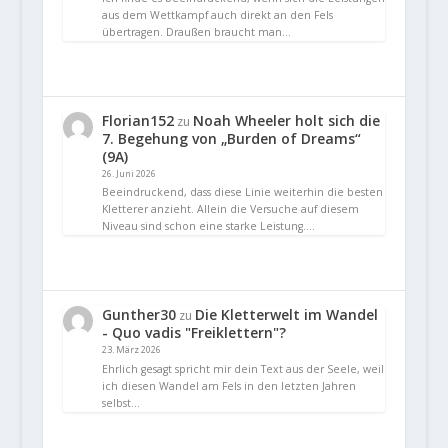
aus dem Wettkampf auch direkt an den Fels
übertragen. Draußen braucht man…
Florian152
Noah Wheeler holt sich die
zu
7. Begehung von „Burden of Dreams“
(9A)
26. Juni 2026
Beeindruckend, dass diese Linie weiterhin die besten
Kletterer anzieht. Allein die Versuche auf diesem
Niveau sind schon eine starke Leistung.…
Gunther30
Die Kletterwelt im Wandel
zu
- Quo vadis "Freiklettern"?
23. März 2026
Ehrlich gesagt spricht mir dein Text aus der Seele, weil
ich diesen Wandel am Fels in den letzten Jahren
selbst…