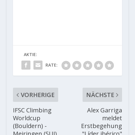
AKTIE:
RATE:
VORHERIGE
NÄCHSTE
IFSC Climbing
Alex Garriga
Worldcup
meldet
(Bouldern) -
Erstbegehung
Meiringen (SUI)
"Líder ibérico"