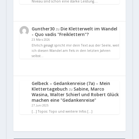
Niveau sind schon eine starke Leistung.…
Gunther30
Die Kletterwelt im Wandel
zu
- Quo vadis "Freiklettern"?
23. März 2026
Ehrlich gesagt spricht mir dein Text aus der Seele, weil
ich diesen Wandel am Fels in den letzten Jahren
selbst…
Gelbeck – Gedankenreise (7a) – Mein
Klettertagebuch
Sabine, Marco
zu
Wasina, Walter Schierl und Robert Glück
machen eine "Gedankenreise"
27. Juni 2025
[…] Topos: Topo und weitere Infos […]