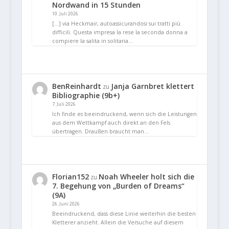
Nordwand in 15 Stunden
10. Juli 2026
[…] via Heckmair, autoassicurandosi sui tratti più
difficili. Questa impresa la rese la seconda donna a
compiere la salita in solitaria…
BenReinhardt
Janja Garnbret klettert
zu
Bibliographie (9b+)
7. Juli 2026
Ich finde es beeindruckend, wenn sich die Leistungen
aus dem Wettkampf auch direkt an den Fels
übertragen. Draußen braucht man…
Florian152
Noah Wheeler holt sich die
zu
7. Begehung von „Burden of Dreams“
(9A)
26. Juni 2026
Beeindruckend, dass diese Linie weiterhin die besten
Kletterer anzieht. Allein die Versuche auf diesem