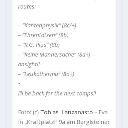
routes:
– “Kantenphysik“ (8c/+)
– “Ehrentotzen“ (8b)
– “R.G. Plus“ (8b)
– “Reine Männersache“ (8a+) –
onsight!!
– “Leukotherma“ (8a+)
•
I’ll be back for the next comps!!
Foto: (c)
Tobias Lanzanasto
– Eva
in „Kraftplatzl“ 9a am Berglsteiner