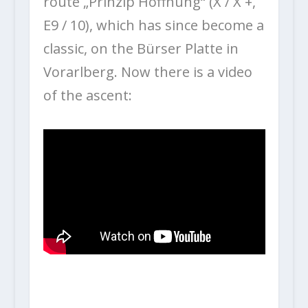
route „Prinzip Hoffnung“ (X / X +,
E9 / 10), which has since become a
classic, on the Bürser Platte in
Vorarlberg. Now there is a video
of the ascent: