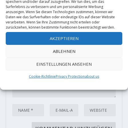
speichern und/oder darauf zuzugreifen. Wir tun dies, um das
Surferlebnis zu verbessern und um personalisierte Werbung
anzuzeigen. Wenn Sie diesen Technologien zustimmen, können wir
HINTERLASSE EINE ANTWORT
Daten wie das Surfverhalten oder eindeutige IDs auf dieser Website
Deine E-Mail-Adresse wird nicht
verarbeiten. Wenn Sie Ihre Zustimmung nicht erteilen oder
veröffentlicht.
Erforderliche Felder
zurückziehen, können bestimmte Funktionen beeinträchtigt werden.
sind mit
*
markiert
AKZEPTIEREN
ABLEHNEN
EINSTELLUNGEN ANSEHEN
Cookie-Richtlinie
Privacy Protection
about us