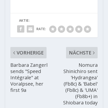
AKTIE:
RATE:
VORHERIGE
NÄCHSTE
Barbara Zangerl
Nomura
sends "Speed
Shinichiro sent
Intégrale" at
'Hydrangea'
Voralpsee, her
(Fb8c) & 'Babel'
first 9a
(Fb8c) & 'UMA'
(Fb8b+) in
Shiobara today