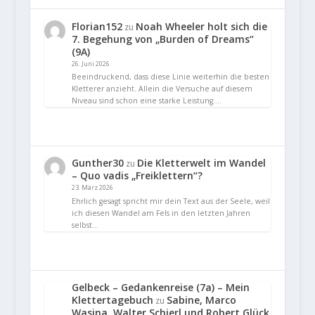
Florian152
Noah Wheeler holt sich die
zu
7. Begehung von „Burden of Dreams“
(9A)
26. Juni 2026
Beeindruckend, dass diese Linie weiterhin die besten
Kletterer anzieht. Allein die Versuche auf diesem
Niveau sind schon eine starke Leistung.…
Gunther30
Die Kletterwelt im Wandel
zu
– Quo vadis „Freiklettern“?
23. März 2026
Ehrlich gesagt spricht mir dein Text aus der Seele, weil
ich diesen Wandel am Fels in den letzten Jahren
selbst…
Gelbeck – Gedankenreise (7a) – Mein
Klettertagebuch
Sabine, Marco
zu
Wasina, Walter Schierl und Robert Glück