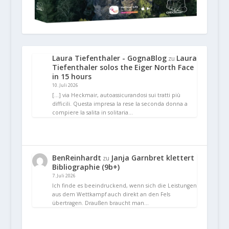
Laura Tiefenthaler - GognaBlog
Laura
zu
Tiefenthaler solos the Eiger North Face
in 15 hours
10. Juli 2026
[…] via Heckmair, autoassicurandosi sui tratti più
difficili. Questa impresa la rese la seconda donna a
compiere la salita in solitaria…
BenReinhardt
Janja Garnbret klettert
zu
Bibliographie (9b+)
7. Juli 2026
Ich finde es beeindruckend, wenn sich die Leistungen
aus dem Wettkampf auch direkt an den Fels
übertragen. Draußen braucht man…