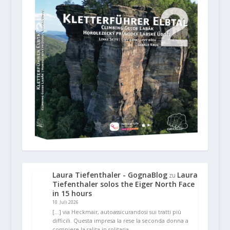
Laura Tiefenthaler - GognaBlog
Laura
zu
Tiefenthaler solos the Eiger North Face
in 15 hours
10. Juli 2026
[…] via Heckmair, autoassicurandosi sui tratti più
difficili. Questa impresa la rese la seconda donna a
compiere la salita in solitaria…