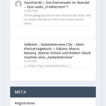
Gunther30
Die Kletterwelt im Wandel
zu
– Quo vadis „Freiklettern“?
23. März 2026
Ehrlich gesagt spricht mir dein Text aus der Seele, weil
ich diesen Wandel am Fels in den letzten Jahren
selbst…
Gelbeck – Gedankenreise (7a) – Mein
Klettertagebuch
Sabine, Marco
zu
Wasina, Walter Schierl und Robert Glück
machen eine „Gedankenreise“
27. Juni 2025
[…] Topos: Topo und weitere Infos […]
META
Registrieren