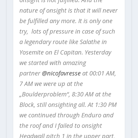
nature of onsight is that it will never
be fulfilled any more. It is only one
try, lots of pressure in case of such
a legendary route like Salathe in
Yosemite on El Capitan. Yesterday
we started with amazing
partner
@nicofavresse
at 00:01 AM,
7 AM we were up at the
„Boulderproblem“, 8:30 AM at the
Block, still onsighting all. At 1:30 PM
we continued through Enduro and
the roof and I failed to onsight
Headwall pitch 1 in the upper part,