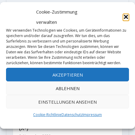
(9a)
Cookie-Zustimmung
verwalten
ZUSAMMENHÄNGENDE POSTS
Wir verwenden Technologien wie Cookies, um Geräteinformationen zu
speichern und/oder darauf zuzugreifen. Wir tun dies, um das
Surferlebnis zu verbessern und um personalisierte Werbung
anzuzeigen. Wenn Sie diesen Technologien zustimmen, können wir
Daten wie das Surfverhalten oder eindeutige IDs auf dieser Website
verarbeiten. Wenn Sie Ihre Zustimmung nicht erteilen oder
zurückziehen, können bestimmte Funktionen beeinträchtigt werden.
AKZEPTIEREN
ABLEHNEN
EINSTELLUNGEN ANSEHEN
Cookie-Richtlinie
Datenschutz
Impressum
Emily Harrington manages a
oneday-Ascent of "Golden Gate"
(X-)