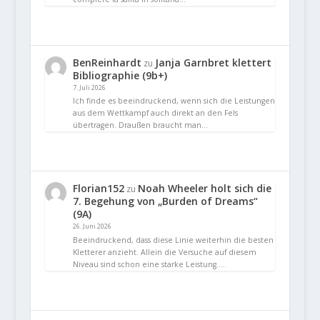
BenReinhardt
Janja Garnbret klettert
zu
Bibliographie (9b+)
7. Juli 2026
Ich finde es beeindruckend, wenn sich die Leistungen
aus dem Wettkampf auch direkt an den Fels
übertragen. Draußen braucht man…
Florian152
Noah Wheeler holt sich die
zu
7. Begehung von „Burden of Dreams“
(9A)
26. Juni 2026
Beeindruckend, dass diese Linie weiterhin die besten
Kletterer anzieht. Allein die Versuche auf diesem
Niveau sind schon eine starke Leistung.…