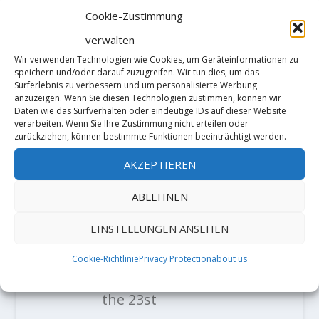
Cookie-Zustimmung
verwalten
Philippe poulet
Wir verwenden Technologien wie Cookies, um Geräteinformationen zu
speichern und/oder darauf zuzugreifen. Wir tun dies, um das
am 14. Januar 2019 um
Surferlebnis zu verbessern und um personalisierte Werbung
anzuzeigen. Wenn Sie diesen Technologien zustimmen, können wir
19:42
Daten wie das Surfverhalten oder eindeutige IDs auf dieser Website
verarbeiten. Wenn Sie Ihre Zustimmung nicht erteilen oder
Don’t forget
zurückziehen, können bestimmte Funktionen beeinträchtigt werden.
also the first
AKZEPTIEREN
european D16
ABLEHNEN
„Oświecenie“ (in
Poland) by Filip
EINSTELLUNGEN ANSEHEN
Babicz
Cookie-Richtlinie
Privacy Protection
about us
(Italian/Polish)
the 23st