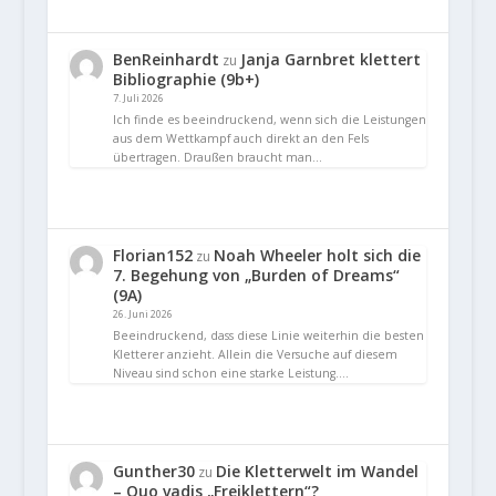
BenReinhardt
Janja Garnbret klettert
zu
Bibliographie (9b+)
7. Juli 2026
Ich finde es beeindruckend, wenn sich die Leistungen
aus dem Wettkampf auch direkt an den Fels
übertragen. Draußen braucht man…
Florian152
Noah Wheeler holt sich die
zu
7. Begehung von „Burden of Dreams“
(9A)
26. Juni 2026
Beeindruckend, dass diese Linie weiterhin die besten
Kletterer anzieht. Allein die Versuche auf diesem
Niveau sind schon eine starke Leistung.…
Gunther30
Die Kletterwelt im Wandel
zu
– Quo vadis „Freiklettern“?