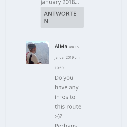
january 2018…
ANTWORTE
N
AlMa
am 15.
Januar 2019 um
10:59
Do you
have any
infos to
this route
:-)?
Perhaps