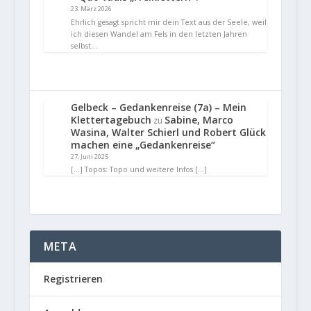
23. März 2026
Ehrlich gesagt spricht mir dein Text aus der Seele, weil
ich diesen Wandel am Fels in den letzten Jahren
selbst…
Gelbeck – Gedankenreise (7a) – Mein
Klettertagebuch
Sabine, Marco
zu
Wasina, Walter Schierl und Robert Glück
machen eine „Gedankenreise“
27. Juni 2025
[…] Topos: Topo und weitere Infos […]
META
Registrieren