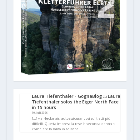
Laura Tiefenthaler - GognaBlog
Laura
zu
Tiefenthaler solos the Eiger North Face
in 15 hours
10. Juli 2026
[…] via Heckmair, autoassicurandosi sui tratti più
difficili. Questa impresa la rese la seconda donna a
compiere la salita in solitaria…