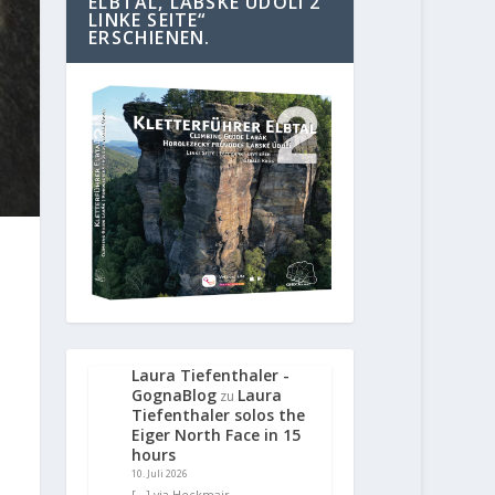
ELBTAL, LABSKE UDOLI 2
LINKE SEITE“
ERSCHIENEN.
Laura Tiefenthaler -
GognaBlog
Laura
zu
Tiefenthaler solos the
Eiger North Face in 15
hours
10. Juli 2026