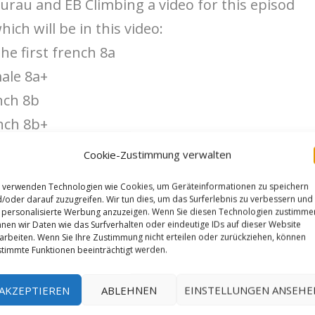
urau and EB Climbing a video for this episod
ch will be in this video:
the first french 8a
male 8a+
ench 8b
ench 8b+
.
Cookie-Zustimmung verwalten
 verwenden Technologien wie Cookies, um Geräteinformationen zu speichern
 is a story behind these routes. And it’s this
/oder darauf zuzugreifen. Wir tun dies, um das Surferlebnis zu verbessern und
personalisierte Werbung anzuzeigen. Wenn Sie diesen Technologien zustimme
n the video with Ben and Antoine.
nen wir Daten wie das Surfverhalten oder eindeutige IDs auf dieser Website
arbeiten. Wenn Sie Ihre Zustimmung nicht erteilen oder zurückziehen, können
timmte Funktionen beeinträchtigt werden.
s sales 8b‘ by Raphaël Fourau
AKZEPTIEREN
ABLEHNEN
EINSTELLUNGEN ANSEHE