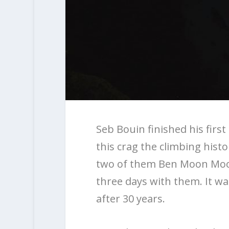
Seb Bouin finished his first
this crag the climbing hist
two of them Ben Moon Moon
three days with them. It wa
after 30 years.