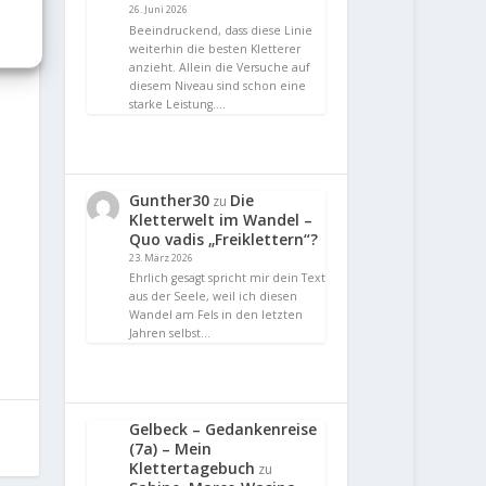
26. Juni 2026
Beeindruckend, dass diese Linie
weiterhin die besten Kletterer
anzieht. Allein die Versuche auf
diesem Niveau sind schon eine
starke Leistung.…
Gunther30
Die
zu
Kletterwelt im Wandel –
Quo vadis „Freiklettern“?
23. März 2026
Ehrlich gesagt spricht mir dein Text
aus der Seele, weil ich diesen
Wandel am Fels in den letzten
Jahren selbst…
Gelbeck – Gedankenreise
(7a) – Mein
Klettertagebuch
zu