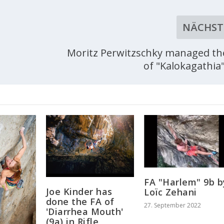
NÄCHST
Moritz Perwitzschky managed th
of "Kalokagathia"
FA "Harlem" 9b b
Joe Kinder has
Loïc Zehani
done the FA of
27. September 2022
'Diarrhea Mouth'
(9a) in Rifle