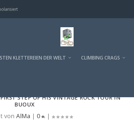
polarisiert
STEN KLETTEREIEN DER WELT
CLIMBING CRAGS
 FIRST STEP OF HIS VINTAGE ROCK TOUR IN
BUOUX
t von
AlMa
|
0
|