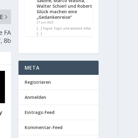
Sabine, Marco Wasina,
Walter Schierl und Robert
Glück machen eine
E
„Gedankenreise“
27. Juni 2025
[…] Topos: Topo und weitere Infos
e FA
[…]
, 8b
META
Registrieren
Anmelden
y
Eintrags-Feed
Kommentar-Feed