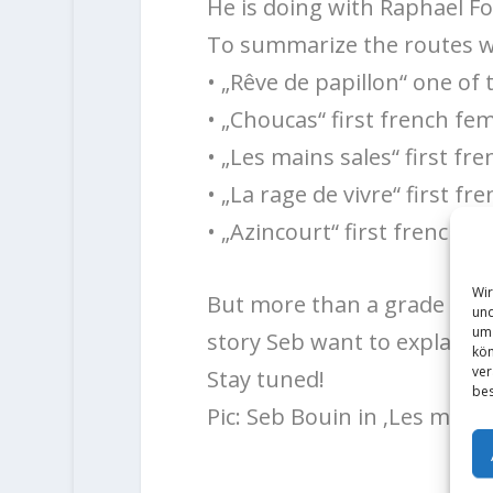
He is doing with Raphael Fo
To summarize the routes whi
• „Rêve de papillon“ one of 
• „Choucas“ first french fe
• „Les mains sales“ first fr
• „La rage de vivre“ first fr
• „Azincourt“ first french 8c
Wir
But more than a grade there
und
um 
story Seb want to explain i
kön
ver
Stay tuned!
bes
Pic: Seb Bouin in ‚Les main