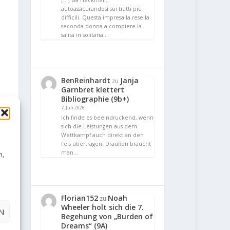
[…] via Heckmair,
autoassicurandosi sui tratti più
difficili. Questa impresa la rese la
seconda donna a compiere la
salita in solitaria…
BenReinhardt
Janja
zu
Garnbret klettert
Bibliographie (9b+)
7. Juli 2026
Ich finde es beeindruckend, wenn
sich die Leistungen aus dem
Wettkampf auch direkt an den
Fels übertragen. Draußen braucht
man…
n,
Florian152
Noah
zu
Wheeler holt sich die 7.
N
Begehung von „Burden of
Dreams“ (9A)