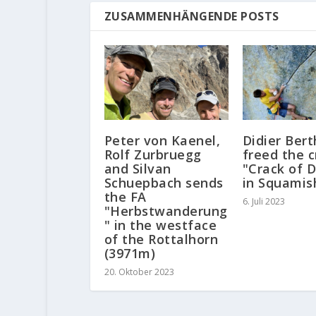
ZUSAMMENHÄNGENDE POSTS
Peter von Kaenel,
Didier Ber
Rolf Zurbruegg
freed the c
and Silvan
"Crack of D
Schuepbach sends
in Squamis
the FA
6. Juli 2023
"Herbstwanderung
" in the westface
of the Rottalhorn
(3971m)
20. Oktober 2023