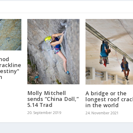
thod
rackline
estiny"
h
Molly Mitchell
A bridge or the
sends “China Doll,”
longest roof crac
5.14 Trad
in the world
20. September 2019
24. November 2021