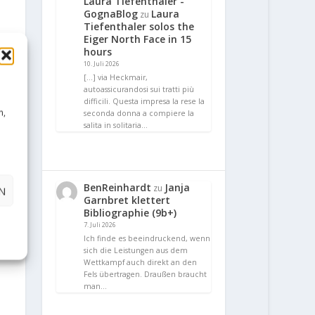
Laura Tiefenthaler -
GognaBlog
Laura
zu
Tiefenthaler solos the
Eiger North Face in 15
hours
10. Juli 2026
[…] via Heckmair,
autoassicurandosi sui tratti più
difficili. Questa impresa la rese la
n,
seconda donna a compiere la
salita in solitaria…
BenReinhardt
Janja
zu
N
Garnbret klettert
Bibliographie (9b+)
7. Juli 2026
Ich finde es beeindruckend, wenn
sich die Leistungen aus dem
Wettkampf auch direkt an den
Fels übertragen. Draußen braucht
man…