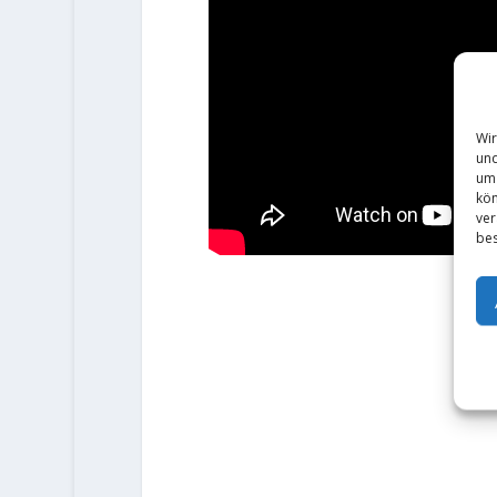
Wir
und
um 
kön
ver
bes