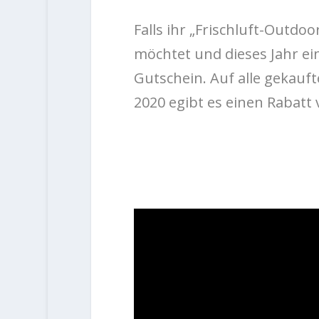
Falls ihr „Frischluft-Outdo
möchtet und dieses Jahr ei
Gutschein. Auf alle gekauf
2020 egibt es einen Rabatt