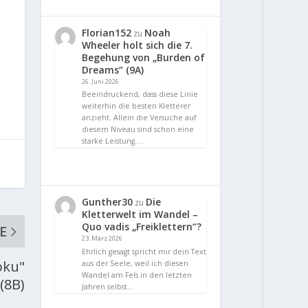
Florian152
Noah
zu
Wheeler holt sich die 7.
Begehung von „Burden of
Dreams“ (9A)
26. Juni 2026
Beeindruckend, dass diese Linie
weiterhin die besten Kletterer
anzieht. Allein die Versuche auf
diesem Niveau sind schon eine
starke Leistung.…
Gunther30
Die
zu
Kletterwelt im Wandel –
Quo vadis „Freiklettern“?
E
23. März 2026
Ehrlich gesagt spricht mir dein Text
oku"
aus der Seele, weil ich diesen
Wandel am Fels in den letzten
(8B)
Jahren selbst…