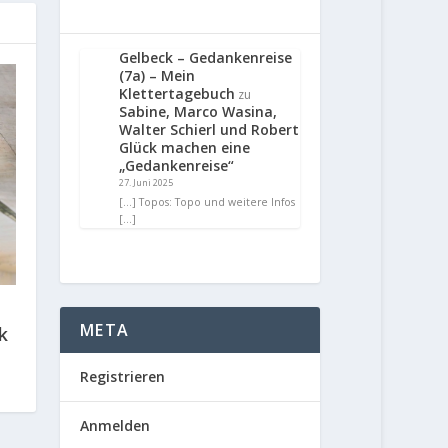
Gelbeck – Gedankenreise
(7a) – Mein
Klettertagebuch
zu
Sabine, Marco Wasina,
Walter Schierl und Robert
Glück machen eine
„Gedankenreise“
27. Juni 2025
[…] Topos: Topo und weitere Infos
[…]
META
k
Registrieren
Anmelden