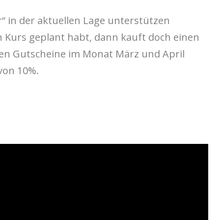
or“ in der aktuellen Lage unterstützen
n Kurs geplant habt, dann kauft doch einen
ten Gutscheine im Monat März und April
 von 10%.