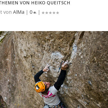
THEMEN VON HEIKO QUEITSCH
t von
AlMa
|
0
|