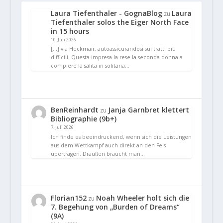
Laura Tiefenthaler - GognaBlog
Laura
zu
Tiefenthaler solos the Eiger North Face
in 15 hours
10. Juli 2026
[…] via Heckmair, autoassicurandosi sui tratti più
difficili. Questa impresa la rese la seconda donna a
compiere la salita in solitaria…
BenReinhardt
Janja Garnbret klettert
zu
Bibliographie (9b+)
7. Juli 2026
Ich finde es beeindruckend, wenn sich die Leistungen
aus dem Wettkampf auch direkt an den Fels
übertragen. Draußen braucht man…
Florian152
Noah Wheeler holt sich die
zu
7. Begehung von „Burden of Dreams“
(9A)