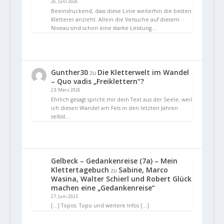
26. Juni 2026
Beeindruckend, dass diese Linie weiterhin die besten
Kletterer anzieht. Allein die Versuche auf diesem
Niveau sind schon eine starke Leistung.…
Gunther30
Die Kletterwelt im Wandel
zu
– Quo vadis „Freiklettern“?
23. März 2026
Ehrlich gesagt spricht mir dein Text aus der Seele, weil
ich diesen Wandel am Fels in den letzten Jahren
selbst…
Gelbeck – Gedankenreise (7a) – Mein
Klettertagebuch
Sabine, Marco
zu
Wasina, Walter Schierl und Robert Glück
machen eine „Gedankenreise“
27. Juni 2025
[…] Topos: Topo und weitere Infos […]