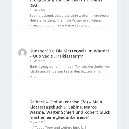
(9A)
26. Juni 2026
Beeindruckend, dass diese Linie weiterhin die besten
Kletterer anzieht. Allein die Versuche auf diesem
Niveau sind schon eine starke Leistung.…
Gunther30
Die Kletterwelt im Wandel
zu
– Quo vadis „Freiklettern“?
23. März 2026
Ehrlich gesagt spricht mir dein Text aus der Seele, weil
ich diesen Wandel am Fels in den letzten Jahren
selbst…
Gelbeck – Gedankenreise (7a) – Mein
Klettertagebuch
Sabine, Marco
zu
Wasina, Walter Schierl und Robert Glück
machen eine „Gedankenreise“
27. Juni 2025
[…] Topos: Topo und weitere Infos […]