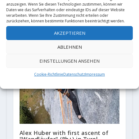
anzuzeigen. Wenn Sie diesen Technologien zustimmen, können wir
Daten wie das Surfverhalten oder eindeutige IDs auf dieser Website
Live-Stream: 3. Lead-Weltcup in
verarbeiten. Wenn Sie Ihre Zustimmung nicht erteilen oder
Briançon (France)
zurückziehen, können bestimmte Funktionen beeinträchtigt werden.
21. Juli 2018
AKZEPTIEREN
ABLEHNEN
EINSTELLUNGEN ANSEHEN
Cookie-Richtlinie
Datenschutz
Impressum
Alex Huber with first ascent of
"Wandläufer" (8b+) in Tyrol