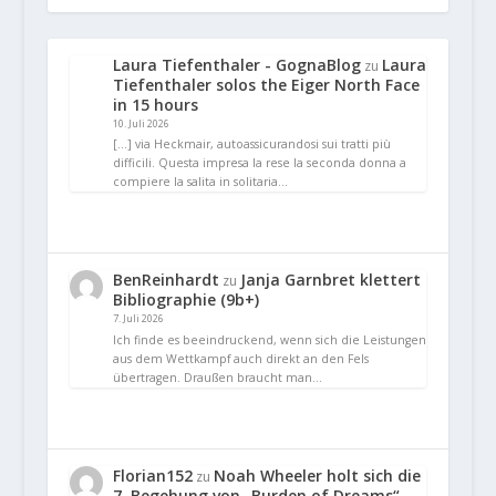
Laura Tiefenthaler - GognaBlog
Laura
zu
Tiefenthaler solos the Eiger North Face
in 15 hours
10. Juli 2026
[…] via Heckmair, autoassicurandosi sui tratti più
difficili. Questa impresa la rese la seconda donna a
compiere la salita in solitaria…
BenReinhardt
Janja Garnbret klettert
zu
Bibliographie (9b+)
7. Juli 2026
Ich finde es beeindruckend, wenn sich die Leistungen
aus dem Wettkampf auch direkt an den Fels
übertragen. Draußen braucht man…
Florian152
Noah Wheeler holt sich die
zu
7. Begehung von „Burden of Dreams“