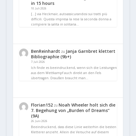
in 15 hours
10. Juli 2026
[…] via Heckmair, autoassicurandosi sui tratti più
difficili. Questa impresa la rese la seconda donna a
compiere la salita in solitaria…
BenReinhardt
Janja Garnbret klettert
zu
Bibliographie (9b+)
7. Juli 2026
Ich finde es beeindruckend, wenn sich die Leistungen
aus dem Wettkampf auch direkt an den Fels
übertragen. Draußen braucht man…
Florian152
Noah Wheeler holt sich die
zu
7. Begehung von „Burden of Dreams“
(9A)
26. Juni 2026
Beeindruckend, dass diese Linie weiterhin die besten
Kletterer anzieht. Allein die Versuche auf diesem