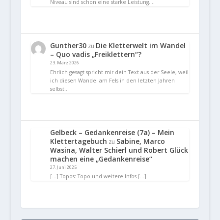
Niveau sind schon eine starke Leistung.…
Gunther30
Die Kletterwelt im Wandel
zu
– Quo vadis „Freiklettern“?
23. März 2026
Ehrlich gesagt spricht mir dein Text aus der Seele, weil
ich diesen Wandel am Fels in den letzten Jahren
selbst…
Gelbeck – Gedankenreise (7a) – Mein
Klettertagebuch
Sabine, Marco
zu
Wasina, Walter Schierl und Robert Glück
machen eine „Gedankenreise“
27. Juni 2025
[…] Topos: Topo und weitere Infos […]