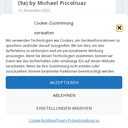
(9a) by Michael Piccolruaz
15. November 2023
Cookie-Zustimmung
verwalten
1 KOMMENTAR
Wir verwenden Technologien wie Cookies, um Geräteinformationen zu
speichern und/oder darauf zuzugreifen. Wir tun dies, um das
Surferlebnis zu verbessern und um personalisierte Werbung
anzuzeigen. Wenn Sie diesen Technologien zustimmen, können wir
Günter Kuhne
Daten wie das Surfverhalten oder eindeutige IDs auf dieser Website
am
verarbeiten. Wenn Sie Ihre Zustimmung nicht erteilen oder
zurückziehen, können bestimmte Funktionen beeinträchtigt werden.
15. April 2021 um 10:05
War eine
AKZEPTIEREN
Superleistung
ABLEHNEN
von meiner
EINSTELLUNGEN ANSEHEN
Enkelin. Hat
auch mehrmals
Cookie-Richtlinie
Privacy Protection
about us