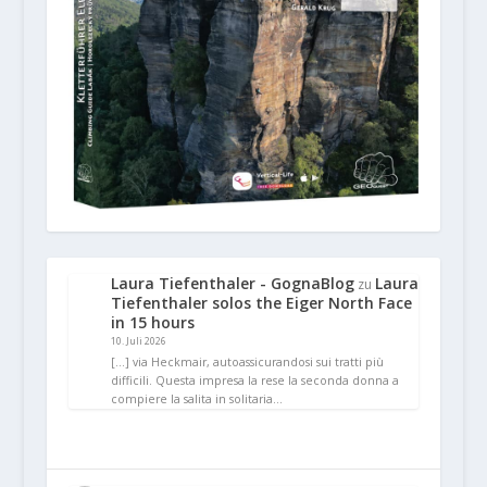
Laura Tiefenthaler - GognaBlog
Laura
zu
Tiefenthaler solos the Eiger North Face
in 15 hours
10. Juli 2026
[…] via Heckmair, autoassicurandosi sui tratti più
difficili. Questa impresa la rese la seconda donna a
compiere la salita in solitaria…