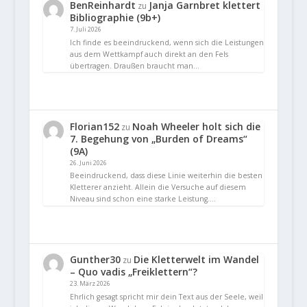
BenReinhardt
Janja Garnbret klettert
zu
Bibliographie (9b+)
7. Juli 2026
Ich finde es beeindruckend, wenn sich die Leistungen
aus dem Wettkampf auch direkt an den Fels
übertragen. Draußen braucht man…
Florian152
Noah Wheeler holt sich die
zu
7. Begehung von „Burden of Dreams“
(9A)
26. Juni 2026
Beeindruckend, dass diese Linie weiterhin die besten
Kletterer anzieht. Allein die Versuche auf diesem
Niveau sind schon eine starke Leistung.…
Gunther30
Die Kletterwelt im Wandel
zu
– Quo vadis „Freiklettern“?
23. März 2026
Ehrlich gesagt spricht mir dein Text aus der Seele, weil