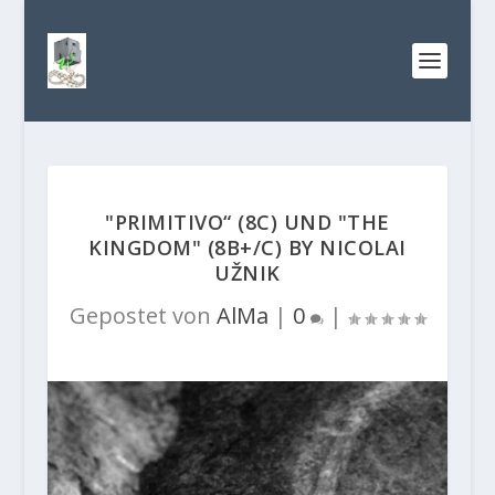
"PRIMITIVO“ (8C) UND "THE
KINGDOM" (8B+/C) BY NICOLAI
UŽNIK
Gepostet von
AlMa
|
0
|