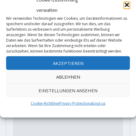
Video: Sean Bailey meldet mit
verwalten
„Shaolin“ den siebenten 9A-
Wir verwenden Technologien wie Cookies, um Geräteinformationen zu
Boulder der Welt
speichern und/oder darauf zuzugreifen. Wir tun dies, um das
12. Dezember 2024
Surferlebnis zu verbessern und um personalisierte Werbung
anzuzeigen. Wenn Sie diesen Technologien zustimmen, können wir
Daten wie das Surfverhalten oder eindeutige IDs auf dieser Website
verarbeiten. Wenn Sie Ihre Zustimmung nicht erteilen oder
zurückziehen, können bestimmte Funktionen beeinträchtigt werden.
HINTERLASSE EINE ANTWORT
AKZEPTIEREN
Deine E-Mail-Adresse wird nicht
veröffentlicht.
Erforderliche Felder
ABLEHNEN
sind mit
*
markiert
EINSTELLUNGEN ANSEHEN
Cookie-Richtlinie
Privacy Protection
about us