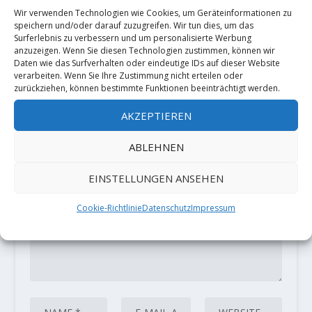
8. April 2019
Wir verwenden Technologien wie Cookies, um Geräteinformationen zu
speichern und/oder darauf zuzugreifen. Wir tun dies, um das
Surferlebnis zu verbessern und um personalisierte Werbung
anzuzeigen. Wenn Sie diesen Technologien zustimmen, können wir
Daten wie das Surfverhalten oder eindeutige IDs auf dieser Website
HINTERLASSE EINE ANTWORT
verarbeiten. Wenn Sie Ihre Zustimmung nicht erteilen oder
zurückziehen, können bestimmte Funktionen beeinträchtigt werden.
Deine E-Mail-Adresse wird nicht
veröffentlicht.
Erforderliche Felder
AKZEPTIEREN
sind mit
*
markiert
ABLEHNEN
EINSTELLUNGEN ANSEHEN
Cookie-Richtlinie
Datenschutz
Impressum