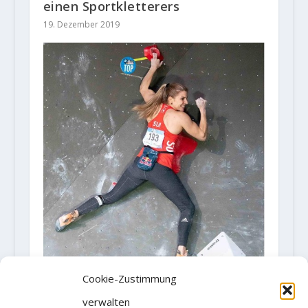
einen Sportkletterers
19. Dezember 2019
Cookie-Zustimmung
IFSC Climbing Worldcup (Bouldern)
- Meiringen (SUI) 2019
verwalten