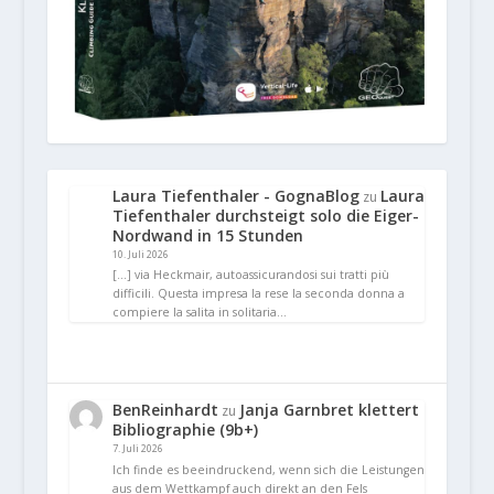
Laura Tiefenthaler - GognaBlog
Laura
zu
Tiefenthaler durchsteigt solo die Eiger-
Nordwand in 15 Stunden
10. Juli 2026
[…] via Heckmair, autoassicurandosi sui tratti più
difficili. Questa impresa la rese la seconda donna a
compiere la salita in solitaria…
BenReinhardt
Janja Garnbret klettert
zu
Bibliographie (9b+)
7. Juli 2026
Ich finde es beeindruckend, wenn sich die Leistungen
aus dem Wettkampf auch direkt an den Fels