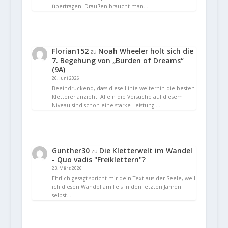
übertragen. Draußen braucht man…
Florian152
Noah Wheeler holt sich die
zu
7. Begehung von „Burden of Dreams“
(9A)
26. Juni 2026
Beeindruckend, dass diese Linie weiterhin die besten
Kletterer anzieht. Allein die Versuche auf diesem
Niveau sind schon eine starke Leistung.…
Gunther30
Die Kletterwelt im Wandel
zu
- Quo vadis "Freiklettern"?
23. März 2026
Ehrlich gesagt spricht mir dein Text aus der Seele, weil
ich diesen Wandel am Fels in den letzten Jahren
selbst…