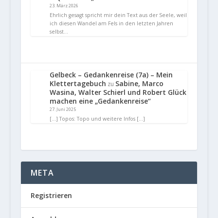
23. März 2026
Ehrlich gesagt spricht mir dein Text aus der Seele, weil
ich diesen Wandel am Fels in den letzten Jahren
selbst…
Gelbeck – Gedankenreise (7a) – Mein
Klettertagebuch
Sabine, Marco
zu
Wasina, Walter Schierl und Robert Glück
machen eine „Gedankenreise“
27. Juni 2025
[…] Topos: Topo und weitere Infos […]
META
Registrieren