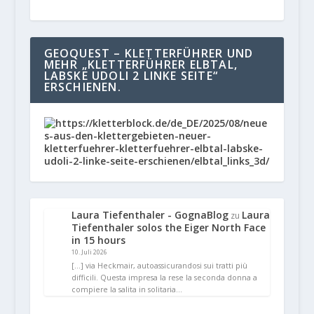
GEOQUEST – KLETTERFÜHRER UND
MEHR „KLETTERFÜHRER ELBTAL,
LABSKE UDOLI 2 LINKE SEITE“
ERSCHIENEN.
Laura Tiefenthaler - GognaBlog
Laura
zu
Tiefenthaler solos the Eiger North Face
in 15 hours
10. Juli 2026
[…] via Heckmair, autoassicurandosi sui tratti più
difficili. Questa impresa la rese la seconda donna a
compiere la salita in solitaria…