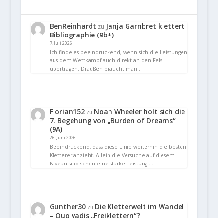
BenReinhardt
Janja Garnbret klettert
zu
Bibliographie (9b+)
7. Juli 2026
Ich finde es beeindruckend, wenn sich die Leistungen
aus dem Wettkampf auch direkt an den Fels
übertragen. Draußen braucht man…
Florian152
Noah Wheeler holt sich die
zu
7. Begehung von „Burden of Dreams“
(9A)
26. Juni 2026
Beeindruckend, dass diese Linie weiterhin die besten
Kletterer anzieht. Allein die Versuche auf diesem
Niveau sind schon eine starke Leistung.…
Gunther30
Die Kletterwelt im Wandel
zu
– Quo vadis „Freiklettern“?