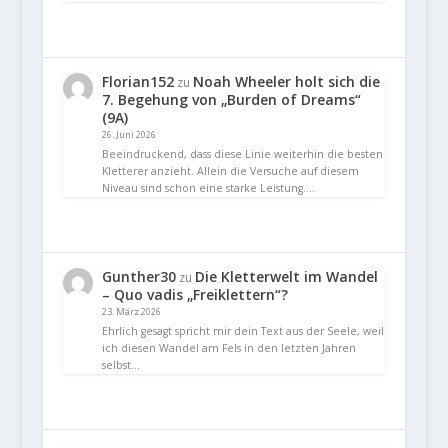
Florian152
Noah Wheeler holt sich die
zu
7. Begehung von „Burden of Dreams“
(9A)
26. Juni 2026
Beeindruckend, dass diese Linie weiterhin die besten
Kletterer anzieht. Allein die Versuche auf diesem
Niveau sind schon eine starke Leistung.…
Gunther30
Die Kletterwelt im Wandel
zu
– Quo vadis „Freiklettern“?
23. März 2026
Ehrlich gesagt spricht mir dein Text aus der Seele, weil
ich diesen Wandel am Fels in den letzten Jahren
selbst…