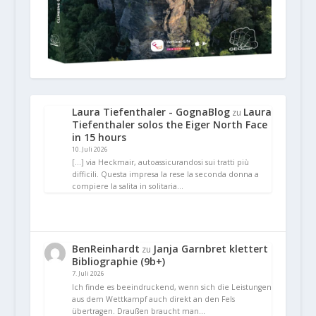
Laura Tiefenthaler - GognaBlog
Laura
zu
Tiefenthaler solos the Eiger North Face
in 15 hours
10. Juli 2026
[…] via Heckmair, autoassicurandosi sui tratti più
difficili. Questa impresa la rese la seconda donna a
compiere la salita in solitaria…
BenReinhardt
Janja Garnbret klettert
zu
Bibliographie (9b+)
7. Juli 2026
Ich finde es beeindruckend, wenn sich die Leistungen
aus dem Wettkampf auch direkt an den Fels
übertragen. Draußen braucht man…