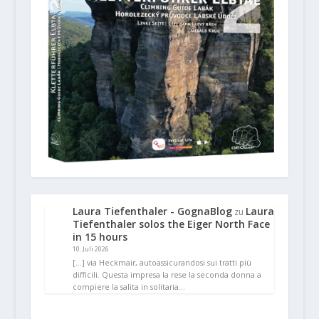
Laura Tiefenthaler - GognaBlog
Laura
zu
Tiefenthaler solos the Eiger North Face
in 15 hours
10. Juli 2026
[…] via Heckmair, autoassicurandosi sui tratti più
difficili. Questa impresa la rese la seconda donna a
compiere la salita in solitaria…