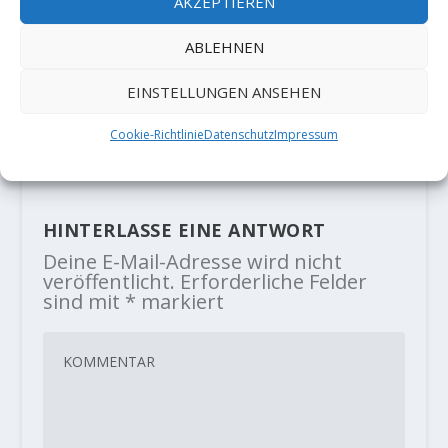
AKZEPTIEREN
ABLEHNEN
FA 'Fluch der Meere' (9a) by Angy
EINSTELLUNGEN ANSEHEN
Eiter
21. Juli 2020
Cookie-Richtlinie
Datenschutz
Impressum
HINTERLASSE EINE ANTWORT
Deine E-Mail-Adresse wird nicht
veröffentlicht.
Erforderliche Felder
sind mit
*
markiert