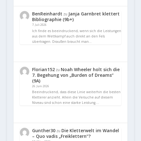
BenReinhardt
Janja Garnbret klettert
zu
Bibliographie (9b+)
7. Juli 2026
Ich finde es beeindruckend, wenn sich die Leistungen
aus dem Wettkampf auch direkt an den Fels
übertragen. Draußen braucht man…
Florian152
Noah Wheeler holt sich die
zu
7. Begehung von „Burden of Dreams“
(9A)
26. Juni 2026
Beeindruckend, dass diese Linie weiterhin die besten
Kletterer anzieht. Allein die Versuche auf diesem
Niveau sind schon eine starke Leistung.…
Gunther30
Die Kletterwelt im Wandel
zu
– Quo vadis „Freiklettern“?