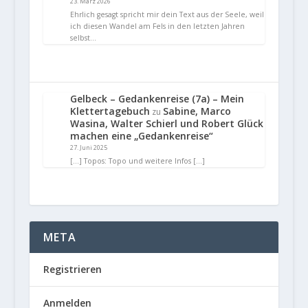
23. März 2026
Ehrlich gesagt spricht mir dein Text aus der Seele, weil
ich diesen Wandel am Fels in den letzten Jahren
selbst…
Gelbeck – Gedankenreise (7a) – Mein
Klettertagebuch
Sabine, Marco
zu
Wasina, Walter Schierl und Robert Glück
machen eine „Gedankenreise“
27. Juni 2025
[…] Topos: Topo und weitere Infos […]
META
Registrieren
Anmelden