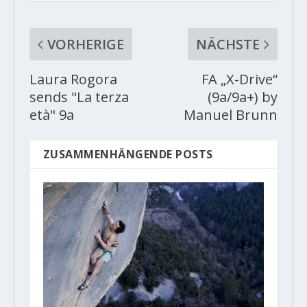
VORHERIGE
NÄCHSTE
Laura Rogora
FA „X-Drive“
sends "La terza
(9a/9a+) by
età" 9a
Manuel Brunn
ZUSAMMENHÄNGENDE POSTS