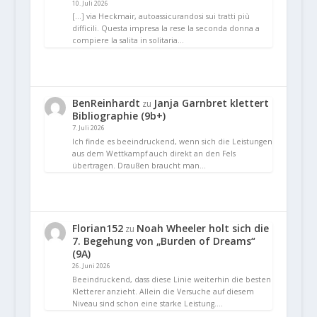
10. Juli 2026
[…] via Heckmair, autoassicurandosi sui tratti più
difficili. Questa impresa la rese la seconda donna a
compiere la salita in solitaria…
BenReinhardt
Janja Garnbret klettert
zu
Bibliographie (9b+)
7. Juli 2026
Ich finde es beeindruckend, wenn sich die Leistungen
aus dem Wettkampf auch direkt an den Fels
übertragen. Draußen braucht man…
Florian152
Noah Wheeler holt sich die
zu
7. Begehung von „Burden of Dreams“
(9A)
26. Juni 2026
Beeindruckend, dass diese Linie weiterhin die besten
Kletterer anzieht. Allein die Versuche auf diesem
Niveau sind schon eine starke Leistung.…