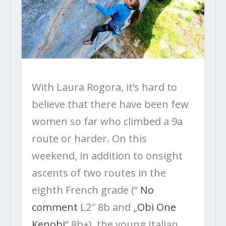
With Laura Rogora, it’s hard to
believe that there have been few
women so far who climbed a 9a
route or harder. On this
weekend, in addition to onsight
ascents of two routes in the
eighth French grade (“
No
comment
L2″ 8b and „
Obi One
Kenobi
“ 8b+), the young Italian