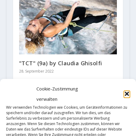
"TCT" (9a) by Claudia Ghisolfi
28. September 2022
Cookie-Zustimmung
verwalten
HINTERLASSE EINE ANTWORT
Wir verwenden Technologien wie Cookies, um Geräteinformationen zu
Deine E-Mail-Adresse wird nicht
speichern und/oder darauf zuzugreifen. Wir tun dies, um das
veröffentlicht.
Erforderliche Felder
Surferlebnis zu verbessern und um personalisierte Werbung
sind mit
*
markiert
anzuzeigen. Wenn Sie diesen Technologien zustimmen, können wir
Daten wie das Surfverhalten oder eindeutige IDs auf dieser Website
verarbeiten. Wenn Sie Ihre Zustimmung nicht erteilen oder