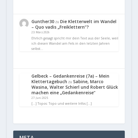
Gunther30
Die Kletterwelt im Wandel
zu
– Quo vadis „Freiklettern“?
23. März 2026
Ehrlich gesagt spricht mir dein Text aus der Seele, weil
ich diesen Wandel am Fels in den letzten Jahren
selbst…
Gelbeck – Gedankenreise (7a) – Mein
Klettertagebuch
Sabine, Marco
zu
Wasina, Walter Schierl und Robert Glück
machen eine „Gedankenreise“
27. Juni 2025
[…] Topos: Topo und weitere Infos […]
META