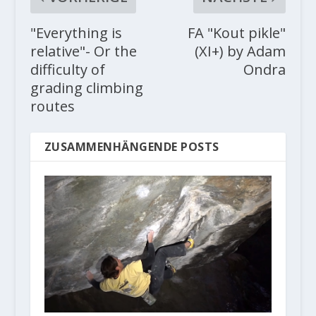
"Everything is
FA "Kout pikle"
relative"- Or the
(XI+) by Adam
difficulty of
Ondra
grading climbing
routes
ZUSAMMENHÄNGENDE POSTS