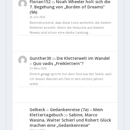
Florian152
Noah Wheeler holt sich die
zu
7. Begehung von „Burden of Dreams“
(9A)
26. Juni 2026
Beeindruckend, dass diese Linie weiterhin die besten
Kletterer anzieht. Allein die Versuche auf diesem
Niveau sind schon eine starke Leistung.…
Gunther30
Die Kletterwelt im Wandel
zu
– Quo vadis „Freiklettern“?
23. März 2026
Ehrlich gesagt spricht mir dein Text aus der Seele, weil
ich diesen Wandel am Fels in den letzten Jahren
selbst…
Gelbeck – Gedankenreise (7a) – Mein
Klettertagebuch
Sabine, Marco
zu
Wasina, Walter Schierl und Robert Glück
machen eine „Gedankenreise“