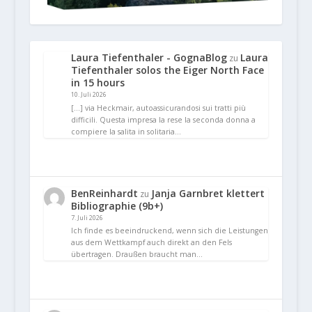
Laura Tiefenthaler - GognaBlog
Laura
zu
Tiefenthaler solos the Eiger North Face
in 15 hours
10. Juli 2026
[…] via Heckmair, autoassicurandosi sui tratti più
difficili. Questa impresa la rese la seconda donna a
compiere la salita in solitaria…
BenReinhardt
Janja Garnbret klettert
zu
Bibliographie (9b+)
7. Juli 2026
Ich finde es beeindruckend, wenn sich die Leistungen
aus dem Wettkampf auch direkt an den Fels
übertragen. Draußen braucht man…