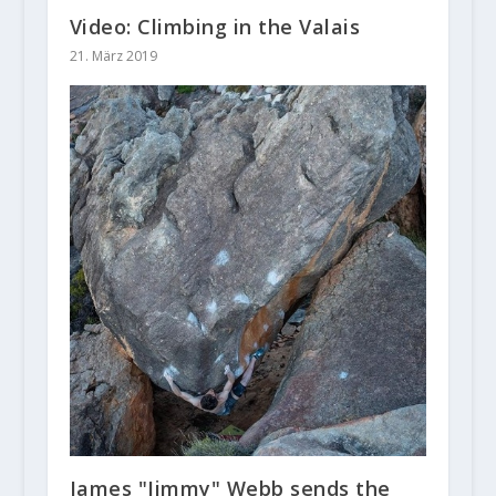
Video: Climbing in the Valais
21. März 2019
James "Jimmy" Webb sends the