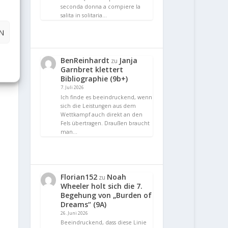
seconda donna a compiere la
salita in solitaria…
N
BenReinhardt
Janja
zu
Garnbret klettert
Bibliographie (9b+)
7. Juli 2026
Ich finde es beeindruckend, wenn
sich die Leistungen aus dem
Wettkampf auch direkt an den
Fels übertragen. Draußen braucht
man…
Florian152
Noah
zu
Wheeler holt sich die 7.
Begehung von „Burden of
Dreams“ (9A)
26. Juni 2026
Beeindruckend, dass diese Linie