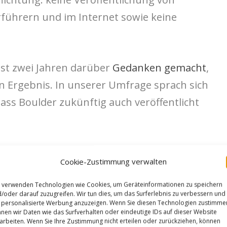
führern und im Internet sowie keine
ast zwei Jahren darüber
Gedanken gemacht
,
n Ergebnis. In unserer Umfrage sprach sich
dass Boulder zukünftig auch veröffentlicht
andemie zieht es immer mehr Menschen in
Cookie-Zustimmung verwalten
. Dies führt auch dazu, dass der
 verwenden Technologien wie Cookies, um Geräteinformationen zu speichern
tur zugenommen hat. Um dies in
/oder darauf zuzugreifen. Wir tun dies, um das Surferlebnis zu verbessern und
u lenken, besteht seitens des Naturschutzes
personalisierte Werbung anzuzeigen. Wenn Sie diesen Technologien zustimme
nen wir Daten wie das Surfverhalten oder eindeutige IDs auf dieser Website
vitäten stärker zu steuern. Infolgedessen
arbeiten. Wenn Sie Ihre Zustimmung nicht erteilen oder zurückziehen, können