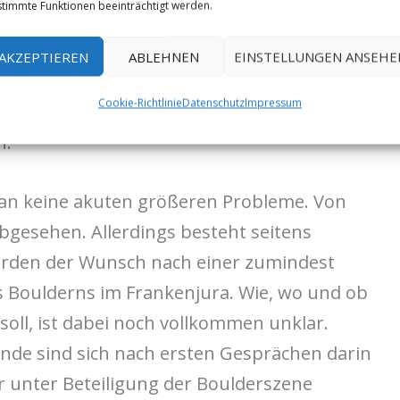
timmte Funktionen beeinträchtigt werden.
tzbehörden den Wunsch nach einer
lderns geäußert. Um euch auf den Stand
AKZEPTIEREN
ABLEHNEN
EINSTELLUNGEN ANSEHE
en wir relevante Infos zum Status Quo des
Cookie-Richtlinie
Datenschutz
Impressum
 bündig zusammen und geben einen Ausblick
n.
an keine akuten größeren Probleme. Von
bgesehen. Allerdings besteht seitens
rden der Wunsch nach einer zumindest
s Boulderns im Frankenjura. Wie, wo und ob
soll, ist dabei noch vollkommen unklar.
nde sind sich nach ersten Gesprächen darin
 unter Beteiligung der Boulderszene