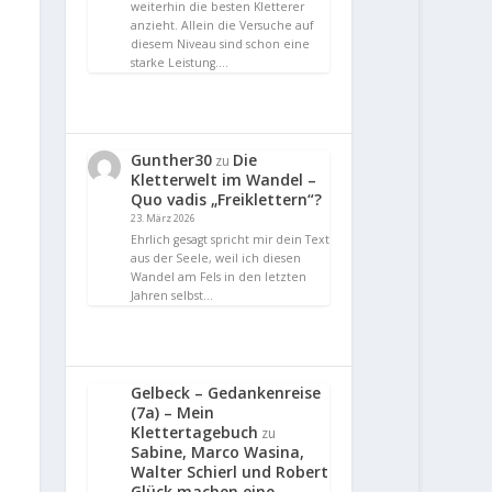
weiterhin die besten Kletterer
anzieht. Allein die Versuche auf
diesem Niveau sind schon eine
starke Leistung.…
Gunther30
Die
zu
Kletterwelt im Wandel –
Quo vadis „Freiklettern“?
23. März 2026
Ehrlich gesagt spricht mir dein Text
aus der Seele, weil ich diesen
Wandel am Fels in den letzten
Jahren selbst…
Gelbeck – Gedankenreise
(7a) – Mein
Klettertagebuch
zu
Sabine, Marco Wasina,
Walter Schierl und Robert
Glück machen eine