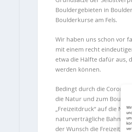
Bouldergebieten in Boulder
Boulderkurse am Fels.
Wir haben uns schon vor f
mit einem recht eindeutige
etwa die Hälfte dafür aus, 
werden können.
Bedingt durch die Coronap
die Natur und zum Bouldern
Wir
„Freizeitdruck“ auf die Na
und
naturverträgliche Bahnen z
um 
kön
der Wunsch die Freizeitakti
ver