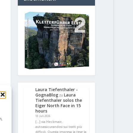
Laura Tiefenthaler -
GognaBlog
Laura
zu
Tiefenthaler solos the
Eiger North Face in 15
hours
10. Juli 2026
n,
[…] via Heckmair,
autoassicurandosi sui tratti più
difficili. Questa impresa la rese la