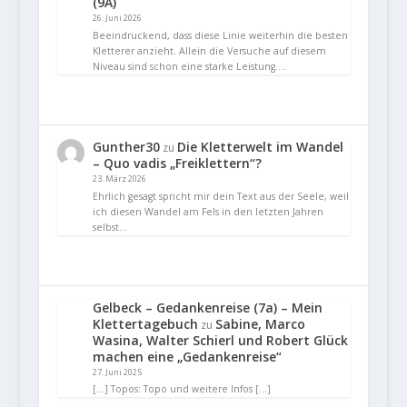
(9A)
26. Juni 2026
Beeindruckend, dass diese Linie weiterhin die besten
Kletterer anzieht. Allein die Versuche auf diesem
Niveau sind schon eine starke Leistung.…
Gunther30
Die Kletterwelt im Wandel
zu
– Quo vadis „Freiklettern“?
23. März 2026
Ehrlich gesagt spricht mir dein Text aus der Seele, weil
ich diesen Wandel am Fels in den letzten Jahren
selbst…
Gelbeck – Gedankenreise (7a) – Mein
Klettertagebuch
Sabine, Marco
zu
Wasina, Walter Schierl und Robert Glück
machen eine „Gedankenreise“
27. Juni 2025
[…] Topos: Topo und weitere Infos […]