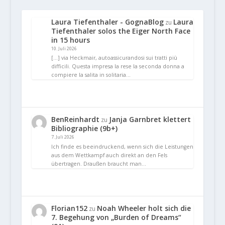
Laura Tiefenthaler - GognaBlog
Laura
zu
Tiefenthaler solos the Eiger North Face
in 15 hours
10. Juli 2026
[…] via Heckmair, autoassicurandosi sui tratti più
difficili. Questa impresa la rese la seconda donna a
compiere la salita in solitaria…
BenReinhardt
Janja Garnbret klettert
zu
Bibliographie (9b+)
7. Juli 2026
Ich finde es beeindruckend, wenn sich die Leistungen
aus dem Wettkampf auch direkt an den Fels
übertragen. Draußen braucht man…
Florian152
Noah Wheeler holt sich die
zu
7. Begehung von „Burden of Dreams“