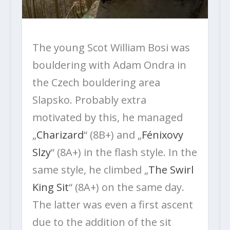
The young Scot William Bosi was
bouldering with Adam Ondra in
the Czech bouldering area
Slapsko. Probably extra
motivated by this, he managed
„
Charizard
“ (8B+) and „
Fénixovy
Slzy
“ (8A+) in the flash style. In the
same style, he climbed „
The Swirl
King Sit
“ (8A+) on the same day.
The latter was even a first ascent
due to the addition of the sit