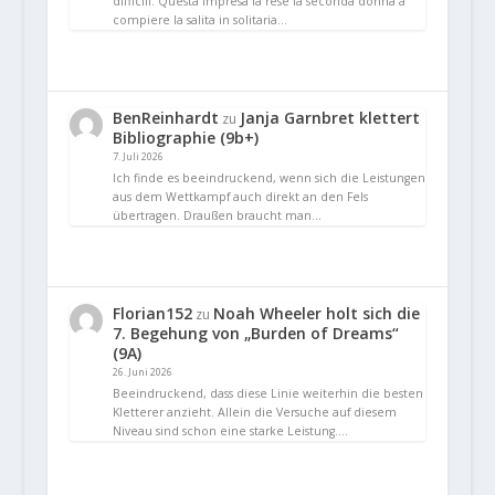
difficili. Questa impresa la rese la seconda donna a
compiere la salita in solitaria…
BenReinhardt
Janja Garnbret klettert
zu
Bibliographie (9b+)
7. Juli 2026
Ich finde es beeindruckend, wenn sich die Leistungen
aus dem Wettkampf auch direkt an den Fels
übertragen. Draußen braucht man…
Florian152
Noah Wheeler holt sich die
zu
7. Begehung von „Burden of Dreams“
(9A)
26. Juni 2026
Beeindruckend, dass diese Linie weiterhin die besten
Kletterer anzieht. Allein die Versuche auf diesem
Niveau sind schon eine starke Leistung.…