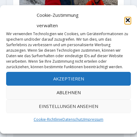
Cookie-Zustimmung
verwalten
Wir verwenden Technologien wie Cookies, um Geräteinformationen zu
speichern und/oder darauf zuzugreifen. Wir tun dies, um das
New Mixed line "Nevermore" (VIII,
Surferlebnis zu verbessern und um personalisierte Werbung
anzuzeigen. Wenn Sie diesen Technologien zustimmen, können wir
8) by Dave MacLeod and Iain Small
Daten wie das Surfverhalten oder eindeutige IDs auf dieser Website
10. Dezember 2020
verarbeiten. Wenn Sie Ihre Zustimmung nicht erteilen oder
zurückziehen, können bestimmte Funktionen beeinträchtigt werden.
AKZEPTIEREN
HINTERLASSE EINE ANTWORT
ABLEHNEN
Deine E-Mail-Adresse wird nicht
veröffentlicht.
Erforderliche Felder
EINSTELLUNGEN ANSEHEN
sind mit
*
markiert
Cookie-Richtlinie
Datenschutz
Impressum