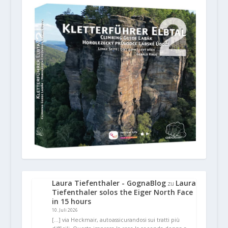
Laura Tiefenthaler - GognaBlog
Laura
zu
Tiefenthaler solos the Eiger North Face
in 15 hours
10. Juli 2026
[…] via Heckmair, autoassicurandosi sui tratti più