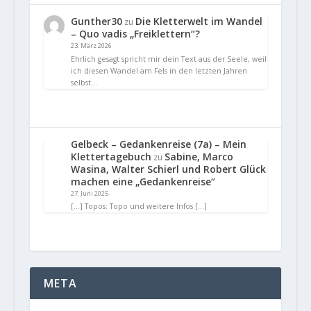
Gunther30
Die Kletterwelt im Wandel
zu
– Quo vadis „Freiklettern“?
23. März 2026
Ehrlich gesagt spricht mir dein Text aus der Seele, weil
ich diesen Wandel am Fels in den letzten Jahren
selbst…
Gelbeck – Gedankenreise (7a) – Mein
Klettertagebuch
Sabine, Marco
zu
Wasina, Walter Schierl und Robert Glück
machen eine „Gedankenreise“
27. Juni 2025
[…] Topos: Topo und weitere Infos […]
META