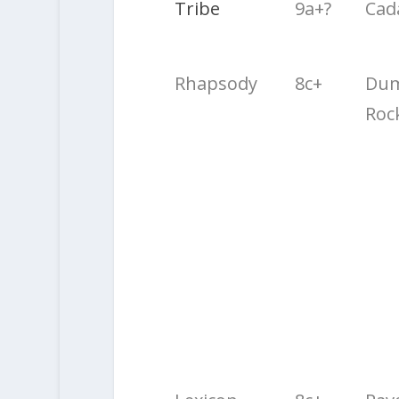
Tribe
9a+?
Cad
Rhapsody
8c+
Dum
Roc