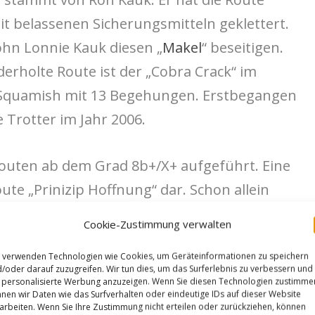
it belassenen Sicherungsmitteln geklettert.
ohn Lonnie Kauk diesen „
Makel
“ beseitigen.
erholte Route ist der „Cobra Crack“ im
 Squamish mit 13 Begehungen. Erstbegangen
 Trotter im Jahr 2006.
-Routen ab dem Grad 8b+/X+ aufgeführt. Eine
ute „Prinizip Hoffnung“ dar. Schon allein
eutung hat es die Route verdient. Die
Cookie-Zustimmung verwalten
en sich „traditionell“ auf dem
 verwenden Technologien wie Cookies, um Geräteinformationen zu speichern
In Europa dürfte es, außer auf der
/oder darauf zuzugreifen. Wir tun dies, um das Surferlebnis zu verbessern und
personalisierte Werbung anzuzeigen. Wenn Sie diesen Technologien zustimme
erlich auch noch ein paar mehr Perlen geben.
nen wir Daten wie das Surfverhalten oder eindeutige IDs auf dieser Website
eutsche Tradroute „Das große Knübbeln“ ist
arbeiten. Wenn Sie Ihre Zustimmung nicht erteilen oder zurückziehen, können