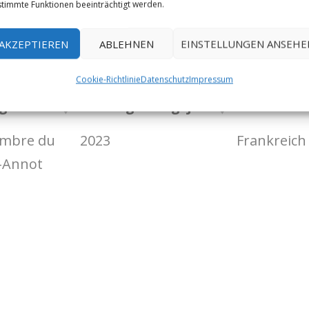
timmte Funktionen beeinträchtigt werden.
 ran an den Speck ;-).
AKZEPTIEREN
ABLEHNEN
EINSTELLUNGEN ANSEHE
Suchen:
Cookie-Richtlinie
Datenschutz
Impressum
g/Gebiet
Erstbegehungsjahr
Land
mbre du
2023
Frankreich
 -Annot