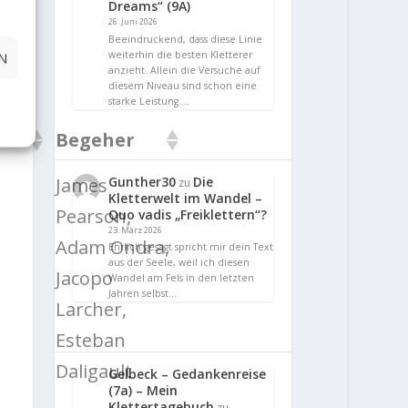
Dreams“ (9A)
26. Juni 2026
Beeindruckend, dass diese Linie
weiterhin die besten Kletterer
N
anzieht. Allein die Versuche auf
diesem Niveau sind schon eine
starke Leistung.…
Begeher
Gunther30
Die
James
zu
Kletterwelt im Wandel –
Pearson,
Quo vadis „Freiklettern“?
23. März 2026
Adam Ondra,
Ehrlich gesagt spricht mir dein Text
aus der Seele, weil ich diesen
Jacopo
Wandel am Fels in den letzten
Jahren selbst…
Larcher,
Esteban
Daligault
Gelbeck – Gedankenreise
(7a) – Mein
Klettertagebuch
zu