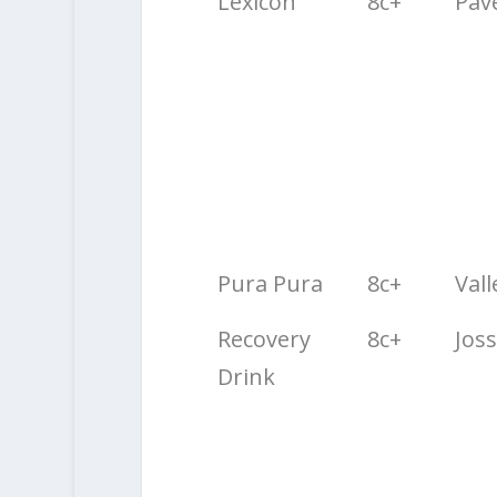
Lexicon
8c+
Pav
Pura Pura
8c+
Vall
Recovery
8c+
Jos
Drink