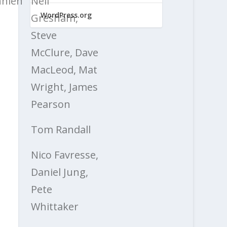
nnien
Neil
WordPress.org
Gresham,
Steve
McClure, Dave
MacLeod, Mat
Wright, James
Pearson
Tom Randall
Nico Favresse,
Daniel Jung,
Pete
Whittaker