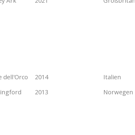
ey Ark
2021
Großbrita
e dell'Orco
2014
Italien
singford
2013
Norwegen