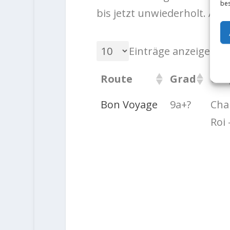
bes
bis jetzt unwiederholt. Also
Einträge anzeigen
Route
Grad
Cra
Bon Voyage
9a+?
Cha
Roi