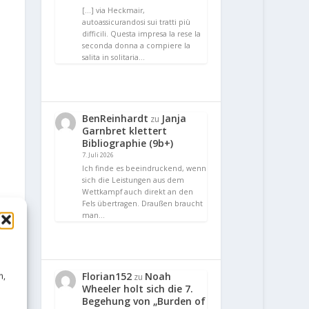
[…] via Heckmair,
autoassicurandosi sui tratti più
difficili. Questa impresa la rese la
seconda donna a compiere la
salita in solitaria…
BenReinhardt
Janja
zu
Garnbret klettert
Bibliographie (9b+)
7. Juli 2026
Ich finde es beeindruckend, wenn
sich die Leistungen aus dem
Wettkampf auch direkt an den
Fels übertragen. Draußen braucht
man…
Florian152
Noah
n,
zu
Wheeler holt sich die 7.
Begehung von „Burden of