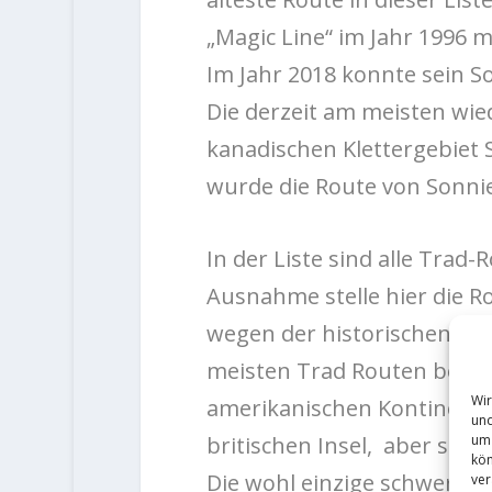
„Magic Line“ im Jahr 1996 m
Im Jahr 2018 konnte sein S
Die derzeit am meisten wied
kanadischen Klettergebiet
wurde die Route von Sonnie
In der Liste sind alle Trad
Ausnahme stelle hier die Ro
wegen der historischen Bed
meisten Trad Routen befind
Wir
amerikanischen Kontinent. 
und
um 
britischen Insel, aber sich
kön
Die wohl einzige schwere d
ver