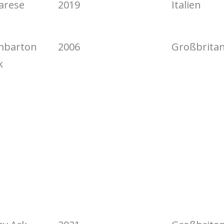
arese
2019
Italien
barton
2006
Großbrita
k