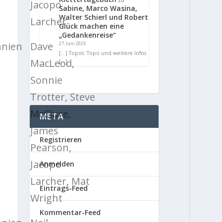
Jacopo
Sabine, Marco Wasina,
Walter Schierl und Robert
Larcher
Glück machen eine
„Gedankenreise“
nnien
Dave
27. Juni 2025
[…] Topos: Topo und weitere Infos
MacLeod,
[…]
Sonnie
Trotter, Steve
McClure,
META
James
Registrieren
Pearson,
Jacopo
Anmelden
Larcher, Mat
Eintrags-Feed
Wright
Kommentar-Feed