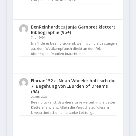
BenReinhardt
Janja Garnbret klettert
zu
Bibliographie (9b+)
7. Juli 2026
Ich finde es beeindruckend, wenn sich die Leistungen
aus dem Wettkampf auch direkt an den Fels
übertragen. Draußen braucht man…
Florian152
Noah Wheeler holt sich die
zu
7. Begehung von „Burden of Dreams“
(9A)
26. Juni 2026
Beeindruckend, dass diese Linie weiterhin die besten
Kletterer anzieht. Allein die Versuche auf diesem
Niveau sind schon eine starke Leistung.…