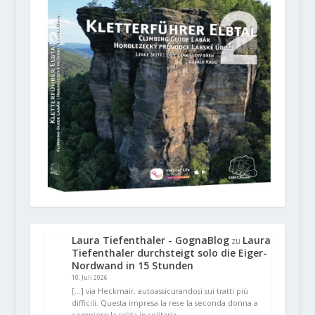
Laura Tiefenthaler - GognaBlog
Laura
zu
Tiefenthaler durchsteigt solo die Eiger-
Nordwand in 15 Stunden
10. Juli 2026
[…] via Heckmair, autoassicurandosi sui tratti più
difficili. Questa impresa la rese la seconda donna a
compiere la salita in solitaria…