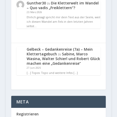
Gunther30
Die Kletterwelt im Wandel
zu
– Quo vadis „Freiklettern“?
23. März 2026
Ehrlich gesagt spricht mir dein Text aus der Seele, weil
ich diesen Wandel am Fels in den letzten Jahren
selbst…
Gelbeck – Gedankenreise (7a) – Mein
Klettertagebuch
Sabine, Marco
zu
Wasina, Walter Schierl und Robert Glück
machen eine „Gedankenreise“
27. Juni 2025
[…] Topos: Topo und weitere Infos […]
META
Registrieren