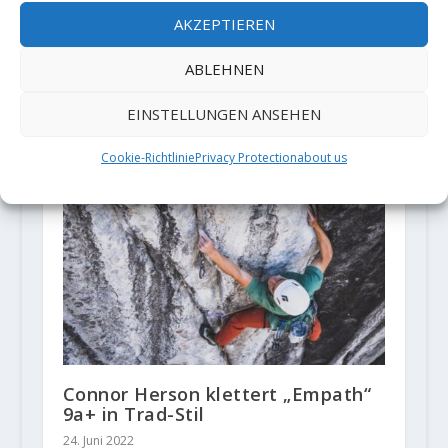
AKZEPTIEREN
ABLEHNEN
Mina Markovič klettert zwei 9a-
EINSTELLUNGEN ANSEHEN
Routen in Osp
2. September 2020
Cookie-Richtlinie
Privacy Protection
about us
Connor Herson klettert „Empath“
9a+ in Trad-Stil
24. Juni 2022