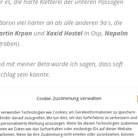
 es, die harte Kletterei der unteren Passagen
.
Baron viel härter an als alle anderen 9a`s, die
rtin Krpan
und
Xaxid Hostel
in Osp,
Napalm
gräben).
 mit meiner Beta würde ich sagen, dass soft
chlag sein könnte.
h mein großes Ziel endlich erreicht habe!
Cookie-Zustimmung verwalten
 verwenden Technologien wie Cookies, um Geräteinformationen zu speichern
YouTube
/oder darauf zuzugreifen. Wir tun dies, um das Surferlebnis zu verbessern und
personalisierte Werbung anzuzeigen. Wenn Sie diesen Technologien zustimme
nen wir Daten wie das Surfverhalten oder eindeutige IDs auf dieser Website
loch bei Graz gehört zu den ältesten
arbeiten. Wenn Sie Ihre Zustimmung nicht erteilen oder zurückziehen, können