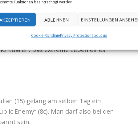
timmte Funktionen beeinträchtigt werden.
reichs. Bekannt wurde das Klettergebiet vor
über die Erstbegehung der Route
AKZEPTIEREN
ABLEHNEN
EINSTELLUNGEN ANSEHE
h eine der besten Geschichten aus der
Cookie-Richtlinie
Privacy Protection
about us
ann man sie auch im Buch der Autor Thomas
ichtbaren: Das extreme Leben eines
lian (15) gelang am selben Tag ein
blic Enemy“ (8c). Man darf also bei den
annt sein.