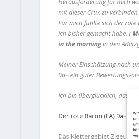
Herausforderung für mich war
mit dieser Crux zu verbinden
Für mich fühlte sich der rote 
ich bisher gemacht habe. (
Ma
in the morning
in den Adlitz
Meiner Einschätzung nach und
9a+ ein guter Bewertungsvors
Ich bin überglücklich, dass ic
Wir
Der rote Baron (FA) 9a+ – 
und
um 
kön
Das Klettergebiet Zigeuner
ver