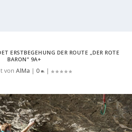
DET ERSTBEGEHUNG DER ROUTE „DER ROTE
BARON" 9A+
t von
AlMa
|
0
|