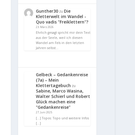
Gunther30
Die
zu
Kletterwelt im Wandel -
Quo vadis "Freiklettern"?
23. März 2026
Ehrlich gesagt spricht mir dein Text
aus der Seele, weil ich diesen
Wandel am Fels in den letzten
Jahren selbst…
Gelbeck – Gedankenreise
(7a) – Mein
Klettertagebuch
zu
Sabine, Marco Wasina,
Walter Schierl und Robert
Glück machen eine
"Gedankenreise"
27. Juni 2025
[…] Topos: Topo und weitere Infos
[…]