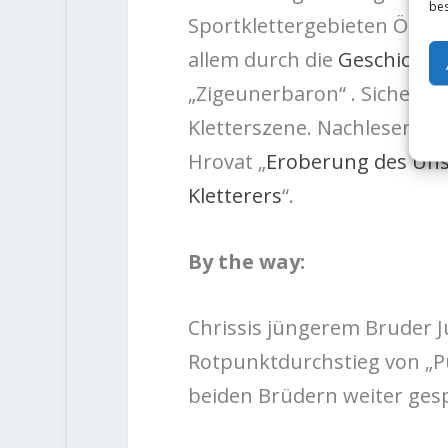
bes
Sportklettergebieten Öster
allem durch die
Geschichte
„Zigeunerbaron“ . Sicherlic
Kletterszene. Nachlesen k
Hrovat „
Eroberung des Uns
Kletterers
“.
By the way:
Chrissis jüngerem Bruder Ju
Rotpunktdurchstieg von „Pu
beiden Brüdern weiter gesp