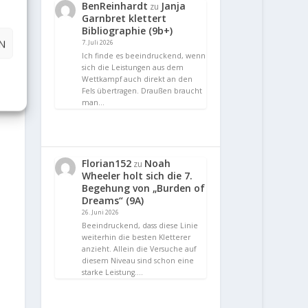
BenReinhardt
Janja
zu
Garnbret klettert
Bibliographie (9b+)
N
7. Juli 2026
Ich finde es beeindruckend, wenn
sich die Leistungen aus dem
Wettkampf auch direkt an den
Fels übertragen. Draußen braucht
man…
Florian152
Noah
zu
Wheeler holt sich die 7.
Begehung von „Burden of
Dreams“ (9A)
26. Juni 2026
Beeindruckend, dass diese Linie
weiterhin die besten Kletterer
anzieht. Allein die Versuche auf
diesem Niveau sind schon eine
starke Leistung.…