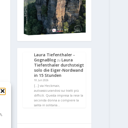
Laura Tiefenthaler -
GognaBlog
Laura
zu
Tiefenthaler durchsteigt
solo die Eiger-Nordwand
in 15 Stunden
10. Juli 2026
[…] via Heckmair,
autoassicurandosi sui tratti più
difficili. Questa impresa la rese la
seconda donna a compiere la
salita in solitaria…
n,