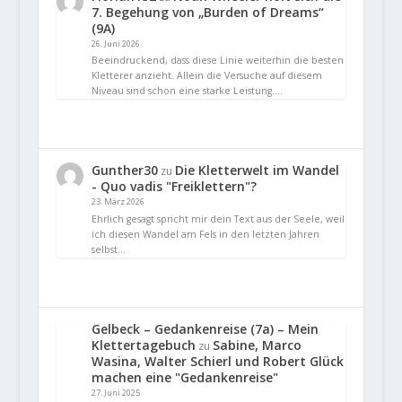
7. Begehung von „Burden of Dreams“
(9A)
26. Juni 2026
Beeindruckend, dass diese Linie weiterhin die besten
Kletterer anzieht. Allein die Versuche auf diesem
Niveau sind schon eine starke Leistung.…
Gunther30
Die Kletterwelt im Wandel
zu
- Quo vadis "Freiklettern"?
23. März 2026
Ehrlich gesagt spricht mir dein Text aus der Seele, weil
ich diesen Wandel am Fels in den letzten Jahren
selbst…
Gelbeck – Gedankenreise (7a) – Mein
Klettertagebuch
Sabine, Marco
zu
Wasina, Walter Schierl und Robert Glück
machen eine "Gedankenreise"
27. Juni 2025