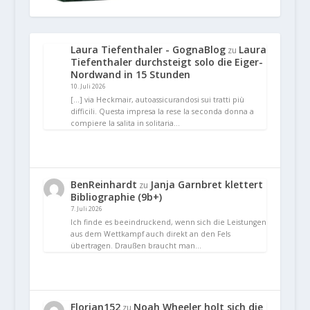
Laura Tiefenthaler - GognaBlog
Laura
zu
Tiefenthaler durchsteigt solo die Eiger-
Nordwand in 15 Stunden
10. Juli 2026
[…] via Heckmair, autoassicurandosi sui tratti più
difficili. Questa impresa la rese la seconda donna a
compiere la salita in solitaria…
BenReinhardt
Janja Garnbret klettert
zu
Bibliographie (9b+)
7. Juli 2026
Ich finde es beeindruckend, wenn sich die Leistungen
aus dem Wettkampf auch direkt an den Fels
übertragen. Draußen braucht man…
Florian152
Noah Wheeler holt sich die
zu