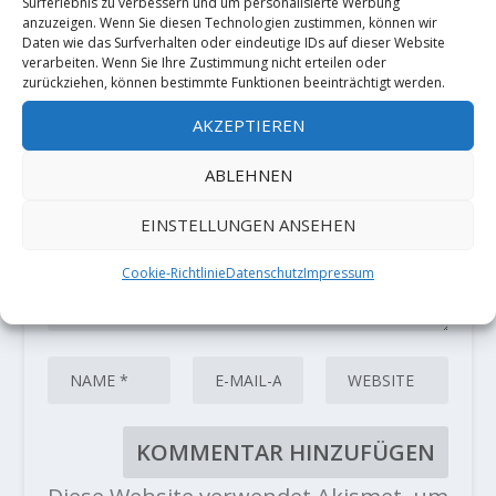
HINTERLASSE EINE ANTWORT
Surferlebnis zu verbessern und um personalisierte Werbung
anzuzeigen. Wenn Sie diesen Technologien zustimmen, können wir
Deine E-Mail-Adresse wird nicht
Daten wie das Surfverhalten oder eindeutige IDs auf dieser Website
veröffentlicht.
Erforderliche Felder
verarbeiten. Wenn Sie Ihre Zustimmung nicht erteilen oder
sind mit
*
markiert
zurückziehen, können bestimmte Funktionen beeinträchtigt werden.
AKZEPTIEREN
ABLEHNEN
EINSTELLUNGEN ANSEHEN
Cookie-Richtlinie
Datenschutz
Impressum