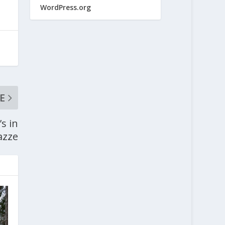
WordPress.org
E
’s in
azze