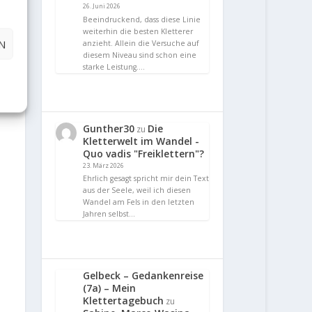
26. Juni 2026
Beeindruckend, dass diese Linie
weiterhin die besten Kletterer
N
anzieht. Allein die Versuche auf
diesem Niveau sind schon eine
starke Leistung.…
Gunther30
Die
zu
Kletterwelt im Wandel -
Quo vadis "Freiklettern"?
23. März 2026
Ehrlich gesagt spricht mir dein Text
aus der Seele, weil ich diesen
Wandel am Fels in den letzten
Jahren selbst…
Gelbeck – Gedankenreise
(7a) – Mein
Klettertagebuch
zu