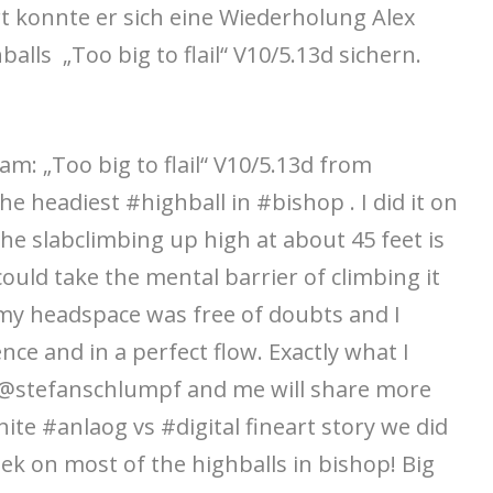
rt konnte er sich eine Wiederholung Alex
lls „Too big to flail“ V10/5.13d sichern.
am: „Too big to flail“ V10/5.13d from
e headiest #highball in #bishop . I did it on
e slabclimbing up high at about 45 feet is
ould take the mental barrier of climbing it
 my headspace was free of doubts and I
ence and in a perfect flow. Exactly what I
n @stefanschlumpf and me will share more
ite #anlaog vs #digital fineart story we did
ek on most of the highballs in bishop! Big