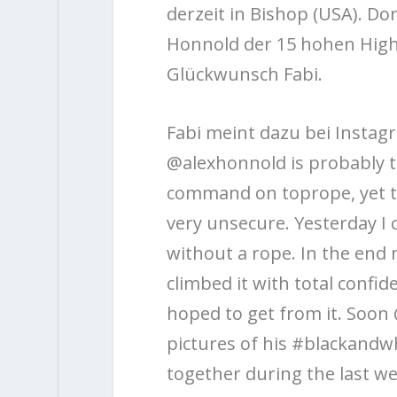
derzeit in Bishop (USA). Do
Honnold der 15 hohen Highba
Glückwunsch Fabi.
Fabi meint dazu bei Instagr
@alexhonnold is probably th
command on toprope, yet th
very unsecure. Yesterday I c
without a rope. In the end
climbed it with total confid
hoped to get from it. Soo
pictures of his #blackandwh
together during the last we