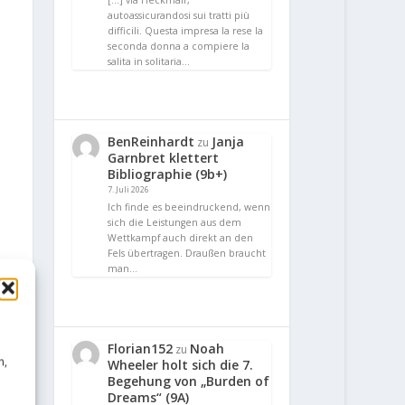
[…] via Heckmair,
autoassicurandosi sui tratti più
difficili. Questa impresa la rese la
seconda donna a compiere la
salita in solitaria…
BenReinhardt
Janja
zu
Garnbret klettert
Bibliographie (9b+)
7. Juli 2026
Ich finde es beeindruckend, wenn
sich die Leistungen aus dem
Wettkampf auch direkt an den
Fels übertragen. Draußen braucht
man…
Florian152
Noah
zu
n,
Wheeler holt sich die 7.
Begehung von „Burden of
Dreams“ (9A)