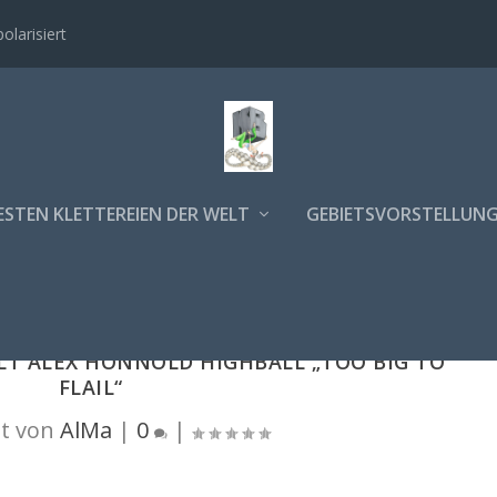
polarisiert
ESTEN KLETTEREIEN DER WELT
GEBIETSVORSTELLUN
LT ALEX HONNOLD HIGHBALL „TOO BIG TO
FLAIL“
t von
AlMa
|
0
|