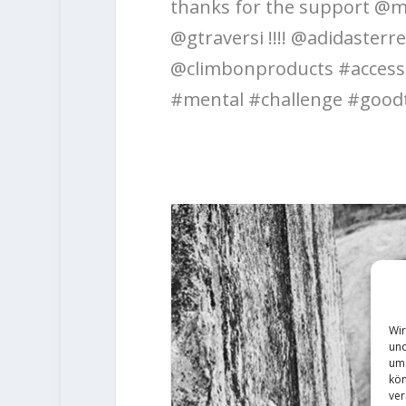
thanks for the support @m
@gtraversi !!!! @adidasterr
@climbonproducts #accessth
#mental #challenge #goodt
Wir
und
um 
kön
ver