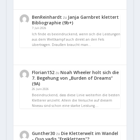
BenReinhardt
Janja Garnbret klettert
zu
Bibliographie (9b+)
7. Juli 2026
Ich finde es beeindruckend, wenn sich die Leistungen
aus dem Wettkampf auch direkt an den Fels
übertragen. Draußen braucht man…
Florian152
Noah Wheeler holt sich die
zu
7. Begehung von „Burden of Dreams“
(9A)
26. Juni 2026
Beeindruckend, dass diese Linie weiterhin die besten
Kletterer anzieht. Allein die Versuche auf diesem
Niveau sind schon eine starke Leistung.…
Gunther30
Die Kletterwelt im Wandel
zu
- Quo vadis "Freiklettern"?