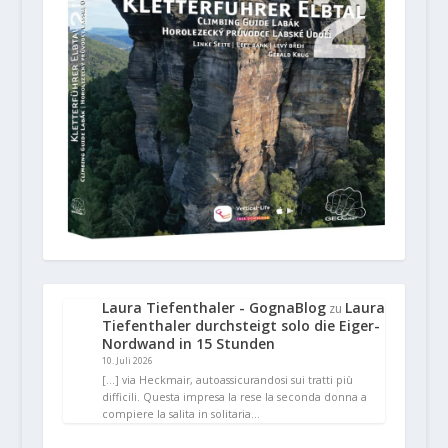
Laura Tiefenthaler - GognaBlog
Laura
zu
Tiefenthaler durchsteigt solo die Eiger-
Nordwand in 15 Stunden
10. Juli 2026
[…] via Heckmair, autoassicurandosi sui tratti più
difficili. Questa impresa la rese la seconda donna a
compiere la salita in solitaria…