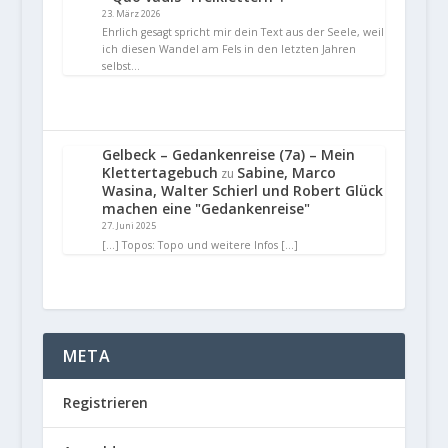
23. März 2026
Ehrlich gesagt spricht mir dein Text aus der Seele, weil
ich diesen Wandel am Fels in den letzten Jahren
selbst…
Gelbeck – Gedankenreise (7a) – Mein
Klettertagebuch
Sabine, Marco
zu
Wasina, Walter Schierl und Robert Glück
machen eine "Gedankenreise"
27. Juni 2025
[…] Topos: Topo und weitere Infos […]
META
Registrieren