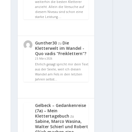
weiterhin die besten Kletterer
anzieht. Allein die Versuche auf
diesem Niveau sind schon eine
starke Leistung.…
Gunther30
Die
zu
Kletterwelt im Wandel -
Quo vadis "Freiklettern"?
23. März 2026
Ehrlich gesagt spricht mir dein Text
aus der Seele, weil ich diesen
Wandel am Fels in den letzten
Jahren selbst…
Gelbeck – Gedankenreise
(7a) – Mein
Klettertagebuch
zu
Sabine, Marco Wasina,
Walter Schierl und Robert
Glück machen eine