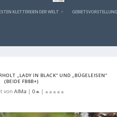
ESTEN KLETTEREIEN DER WELT
GEBIETSVORSTELLUN
RHOLT „LADY IN BLACK“ UND „BÜGELEISEN“
(BEIDE FB8B+)
t von
AlMa
|
0
|