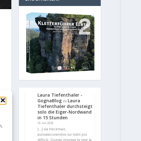
Laura Tiefenthaler -
GognaBlog
Laura
zu
Tiefenthaler durchsteigt
solo die Eiger-Nordwand
in 15 Stunden
10. Juli 2026
n,
[…] via Heckmair,
autoassicurandosi sui tratti più
difficili. Questa impresa la rese la