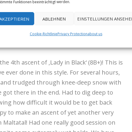
last attempt and once I stood back into the
timmte Funktionen beeinträchtigt werden.
cted perfectly at the right time. I feel
AKZEPTIEREN
ABLEHNEN
EINSTELLUNGEN ANSEHE
proud line that has been on my mind for
 to get the ball rolling again. Tomorrow, we
Cookie-Richtlinie
Privacy Protection
about us
he 4th ascent of ‚Lady in Black‘ (8B+)! This is
e ever done in this style. For several hours,
ds and trudged through knee-deep snow with
got there in the end. Had to dig deep to
ing how difficult it would be to get back
ppy to make an ascent of yet another very
 in Maltatal! Had one really good session on