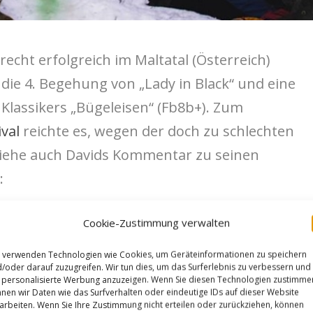
t recht erfolgreich im Maltatal (Österreich)
 die 4. Begehung von „Lady in Black“ und eine
lassikers „Bügeleisen“ (Fb8b+). Zum
val
reichte es, wegen der doch zu schlechten
siehe auch Davids Kommentar zu seinen
:
sen (8B+) in Maltatal, Austria! This line is
Cookie-Zustimmung verwalten
. Didn’t think it was going to happen today as
 verwenden Technologien wie Cookies, um Geräteinformationen zu speichern
/oder darauf zuzugreifen. Wir tun dies, um das Surferlebnis zu verbessern und
still trying to shake off a head cold, but I’ve
personalisierte Werbung anzuzeigen. Wenn Sie diesen Technologien zustimme
nen wir Daten wie das Surfverhalten oder eindeutige IDs auf dieser Website
erything in this game. I took 30 minutes to
arbeiten. Wenn Sie Ihre Zustimmung nicht erteilen oder zurückziehen, können