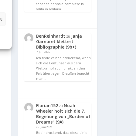
seconda donna a compiere la
salita in solitaria…
N
BenReinhardt
Janja
zu
Garnbret klettert
Bibliographie (9b+)
7. Juli 2026
Ich finde es beeindruckend, wenn
sich die Leistungen aus dem
Wettkampf auch direkt an den
Fels übertragen. Draußen braucht
man…
Florian152
Noah
zu
Wheeler holt sich die 7.
Begehung von „Burden of
Dreams“ (9A)
26. Juni 2026
Beeindruckend, dass diese Linie