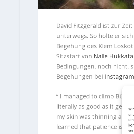
David Fitzgerald ist zur Zei
unterwegs. So holte er sich
Begehung des Klem Loskot K
Sitzstart von
Nalle Hukkatai
Bedingungen, noch nicht, 
Begehungen bei
Instagram
“ I managed to climb Bügelei
literally as good as it gets
Wir
und
my skin was thinning and I’m 
um 
kön
learned that patience is ev
ver