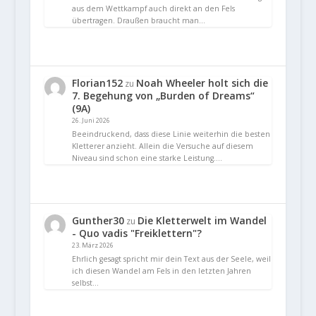
aus dem Wettkampf auch direkt an den Fels
übertragen. Draußen braucht man…
Florian152
Noah Wheeler holt sich die
zu
7. Begehung von „Burden of Dreams“
(9A)
26. Juni 2026
Beeindruckend, dass diese Linie weiterhin die besten
Kletterer anzieht. Allein die Versuche auf diesem
Niveau sind schon eine starke Leistung.…
Gunther30
Die Kletterwelt im Wandel
zu
- Quo vadis "Freiklettern"?
23. März 2026
Ehrlich gesagt spricht mir dein Text aus der Seele, weil
ich diesen Wandel am Fels in den letzten Jahren
selbst…