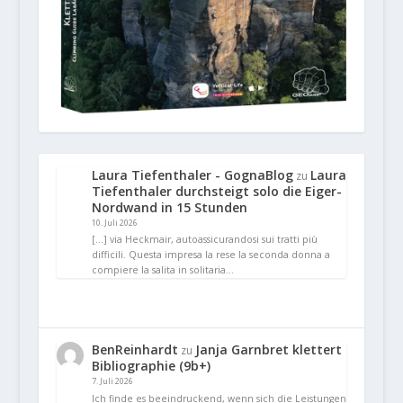
Laura Tiefenthaler - GognaBlog
Laura
zu
Tiefenthaler durchsteigt solo die Eiger-
Nordwand in 15 Stunden
10. Juli 2026
[…] via Heckmair, autoassicurandosi sui tratti più
difficili. Questa impresa la rese la seconda donna a
compiere la salita in solitaria…
BenReinhardt
Janja Garnbret klettert
zu
Bibliographie (9b+)
7. Juli 2026
Ich finde es beeindruckend, wenn sich die Leistungen