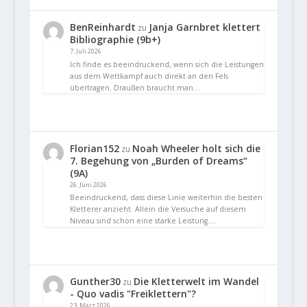
BenReinhardt
Janja Garnbret klettert
zu
Bibliographie (9b+)
7. Juli 2026
Ich finde es beeindruckend, wenn sich die Leistungen
aus dem Wettkampf auch direkt an den Fels
übertragen. Draußen braucht man…
Florian152
Noah Wheeler holt sich die
zu
7. Begehung von „Burden of Dreams“
(9A)
26. Juni 2026
Beeindruckend, dass diese Linie weiterhin die besten
Kletterer anzieht. Allein die Versuche auf diesem
Niveau sind schon eine starke Leistung.…
Gunther30
Die Kletterwelt im Wandel
zu
- Quo vadis "Freiklettern"?
23. März 2026