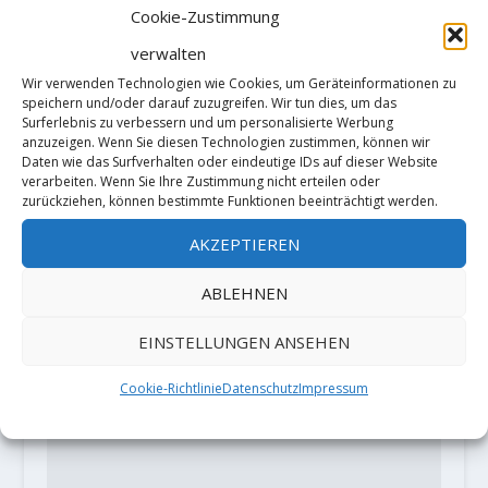
Cookie-Zustimmung
verwalten
Wir verwenden Technologien wie Cookies, um Geräteinformationen zu
Silvan Schüpbach erschliesst zwei
speichern und/oder darauf zuzugreifen. Wir tun dies, um das
cleane Neutouren
Surferlebnis zu verbessern und um personalisierte Werbung
13. Juni 2018
anzuzeigen. Wenn Sie diesen Technologien zustimmen, können wir
Daten wie das Surfverhalten oder eindeutige IDs auf dieser Website
verarbeiten. Wenn Sie Ihre Zustimmung nicht erteilen oder
zurückziehen, können bestimmte Funktionen beeinträchtigt werden.
AKZEPTIEREN
HINTERLASSE EINE ANTWORT
Deine E-Mail-Adresse wird nicht
ABLEHNEN
veröffentlicht.
Erforderliche Felder
sind mit
*
markiert
EINSTELLUNGEN ANSEHEN
Cookie-Richtlinie
Datenschutz
Impressum