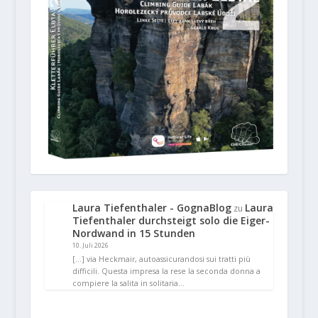
Laura Tiefenthaler - GognaBlog
Laura
zu
Tiefenthaler durchsteigt solo die Eiger-
Nordwand in 15 Stunden
10. Juli 2026
[…] via Heckmair, autoassicurandosi sui tratti più
difficili. Questa impresa la rese la seconda donna a
compiere la salita in solitaria…