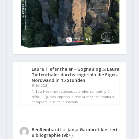
Laura Tiefenthaler - GognaBlog
Laura
zu
Tiefenthaler durchsteigt solo die Eiger-
Nordwand in 15 Stunden
10. Juli 2026
[…] via Heckmair, autoassicurandosi sui tratti più
difficili. Questa impresa la rese la seconda donna a
compiere la salita in solitaria…
BenReinhardt
Janja Garnbret klettert
zu
Bibliographie (9b+)