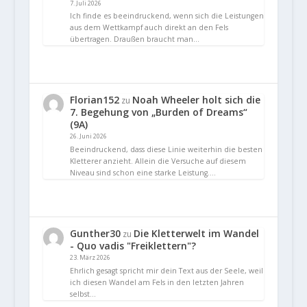
7. Juli 2026
Ich finde es beeindruckend, wenn sich die Leistungen
aus dem Wettkampf auch direkt an den Fels
übertragen. Draußen braucht man…
Florian152
Noah Wheeler holt sich die
zu
7. Begehung von „Burden of Dreams“
(9A)
26. Juni 2026
Beeindruckend, dass diese Linie weiterhin die besten
Kletterer anzieht. Allein die Versuche auf diesem
Niveau sind schon eine starke Leistung.…
Gunther30
Die Kletterwelt im Wandel
zu
- Quo vadis "Freiklettern"?
23. März 2026
Ehrlich gesagt spricht mir dein Text aus der Seele, weil
ich diesen Wandel am Fels in den letzten Jahren
selbst…