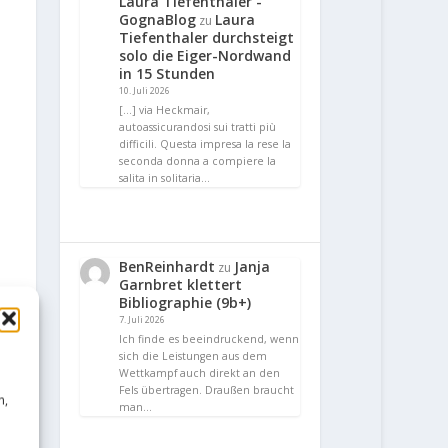
Laura Tiefenthaler -
GognaBlog
Laura
zu
Tiefenthaler durchsteigt
solo die Eiger-Nordwand
in 15 Stunden
10. Juli 2026
[…] via Heckmair,
autoassicurandosi sui tratti più
difficili. Questa impresa la rese la
seconda donna a compiere la
salita in solitaria…
BenReinhardt
Janja
zu
Garnbret klettert
Bibliographie (9b+)
7. Juli 2026
Ich finde es beeindruckend, wenn
sich die Leistungen aus dem
Wettkampf auch direkt an den
Fels übertragen. Draußen braucht
n,
man…