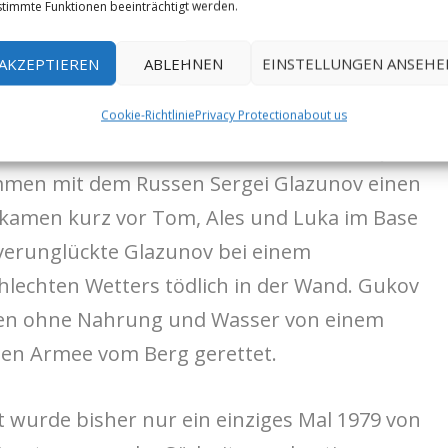
timmte Funktionen beeinträchtigt werden.
arauffolgenden Erstbegehungsversuche liest
AKZEPTIEREN
ABLEHNEN
EINSTELLUNGEN ANSEHE
s internationalen Spitzenalpinismus.
der Gukov und seinem Team erst letztes
Cookie-Richtlinie
Privacy Protection
about us
sten Punkts von 1978 zu kommen. Dieses Jahr
mmen mit dem Russen Sergei Glazunov einen
 kamen kurz vor Tom, Ales und Luka im Base
verunglückte Glazunov bei einem
lechten Wetters tödlich in der Wand. Gukov
gen ohne Nahrung und Wasser von einem
hen Armee vom Berg gerettet.
st wurde bisher nur ein einziges Mal 1979 von