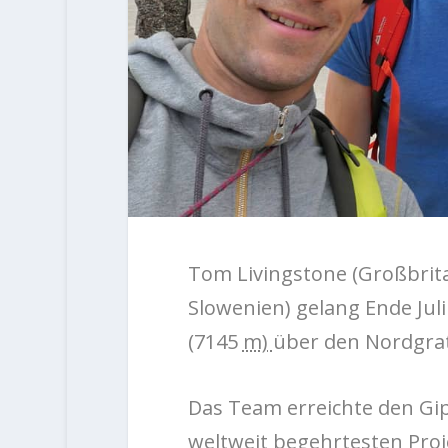
Tom Livingstone (Großbrita
Slowenien) gelang Ende Juli
(7145
m)
über den Nordgrat
Das Team erreichte den Gip
weltweit begehrtesten Proje