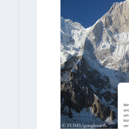
Wir
und
um 
kön
ver