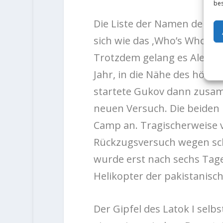
bes
Die Liste der Namen der d
sich wie das ‚Who’s Who‘ de
Trotzdem gelang es Alexan
Jahr, in die Nähe des höch
startete Gukov dann zusa
neuen Versuch. Die beiden
Camp an. Tragischerweise 
Rückzugsversuch wegen sch
wurde erst nach sechs Ta
Helikopter der pakistanisc
Der Gipfel des Latok I selb