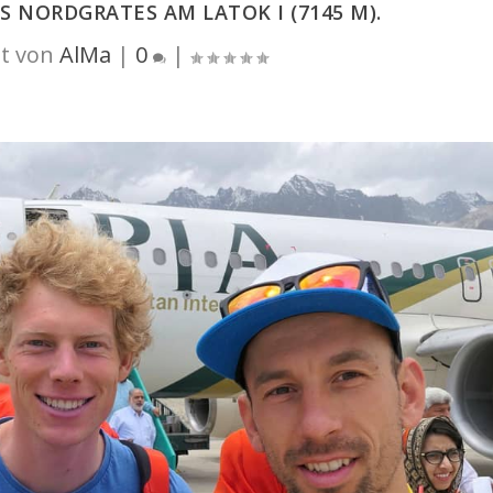
 NORDGRATES AM LATOK I (7145 M).
t von
AlMa
|
0
|