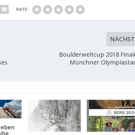
RATE:
NÄCHST
Boulderweltcup 2018 Final
ses
Münchner Olympiasta
leben
 die