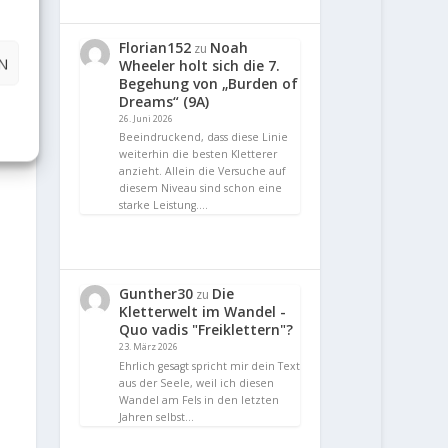
Florian152
Noah
zu
N
Wheeler holt sich die 7.
Begehung von „Burden of
Dreams“ (9A)
26. Juni 2026
Beeindruckend, dass diese Linie
weiterhin die besten Kletterer
anzieht. Allein die Versuche auf
diesem Niveau sind schon eine
starke Leistung.…
Gunther30
Die
zu
Kletterwelt im Wandel -
Quo vadis "Freiklettern"?
23. März 2026
Ehrlich gesagt spricht mir dein Text
aus der Seele, weil ich diesen
Wandel am Fels in den letzten
Jahren selbst…