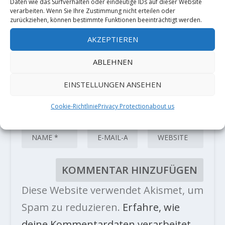
sind mit
*
markiert
Daten wie das Surfverhalten oder eindeutige IDs auf dieser Website
verarbeiten. Wenn Sie Ihre Zustimmung nicht erteilen oder
zurückziehen, können bestimmte Funktionen beeinträchtigt werden.
AKZEPTIEREN
ABLEHNEN
EINSTELLUNGEN ANSEHEN
Cookie-Richtlinie
Privacy Protection
about us
Diese Website verwendet Akismet, um
Spam zu reduzieren.
Erfahre, wie
deine Kommentardaten verarbeitet