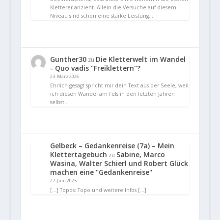
Kletterer anzieht. Allein die Versuche auf diesem
Niveau sind schon eine starke Leistung.…
Gunther30
Die Kletterwelt im Wandel
zu
- Quo vadis "Freiklettern"?
23. März 2026
Ehrlich gesagt spricht mir dein Text aus der Seele, weil
ich diesen Wandel am Fels in den letzten Jahren
selbst…
Gelbeck – Gedankenreise (7a) – Mein
Klettertagebuch
Sabine, Marco
zu
Wasina, Walter Schierl und Robert Glück
machen eine "Gedankenreise"
27. Juni 2025
[…] Topos: Topo und weitere Infos […]