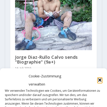
Jorge Diaz-Rullo Calvo sends
"Biographie" (9a+)
16. Juli 2019
Cookie-Zustimmung
verwalten
Wir verwenden Technologien wie Cookies, um Geräteinformationen zu
HINTERLASSE EINE ANTWORT
speichern und/oder darauf zuzugreifen. Wir tun dies, um das
Deine E-Mail-Adresse wird nicht
Surferlebnis zu verbessern und um personalisierte Werbung
veröffentlicht.
Erforderliche Felder
anzuzeigen. Wenn Sie diesen Technologien zustimmen, können wir