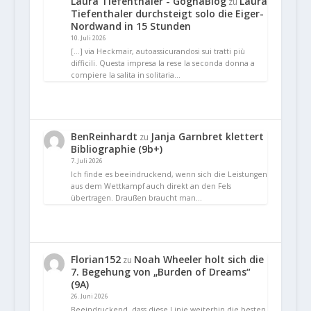
Laura Tiefenthaler - GognaBlog
Laura
zu
Tiefenthaler durchsteigt solo die Eiger-
Nordwand in 15 Stunden
10. Juli 2026
[…] via Heckmair, autoassicurandosi sui tratti più
difficili. Questa impresa la rese la seconda donna a
compiere la salita in solitaria…
BenReinhardt
Janja Garnbret klettert
zu
Bibliographie (9b+)
7. Juli 2026
Ich finde es beeindruckend, wenn sich die Leistungen
aus dem Wettkampf auch direkt an den Fels
übertragen. Draußen braucht man…
Florian152
Noah Wheeler holt sich die
zu
7. Begehung von „Burden of Dreams“
(9A)
26. Juni 2026
Beeindruckend, dass diese Linie weiterhin die besten