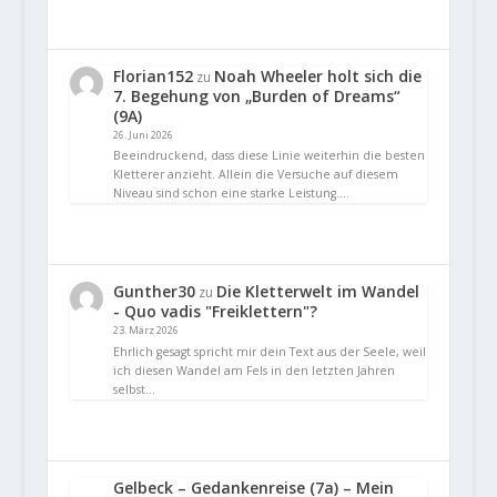
Florian152
Noah Wheeler holt sich die
zu
7. Begehung von „Burden of Dreams“
(9A)
26. Juni 2026
Beeindruckend, dass diese Linie weiterhin die besten
Kletterer anzieht. Allein die Versuche auf diesem
Niveau sind schon eine starke Leistung.…
Gunther30
Die Kletterwelt im Wandel
zu
- Quo vadis "Freiklettern"?
23. März 2026
Ehrlich gesagt spricht mir dein Text aus der Seele, weil
ich diesen Wandel am Fels in den letzten Jahren
selbst…
Gelbeck – Gedankenreise (7a) – Mein