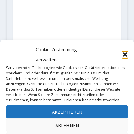
AKTIE:
Cookie-Zustimmung
RATE:
verwalten
Wir verwenden Technologien wie Cookies, um Geräteinformationen zu
speichern und/oder darauf zuzugreifen. Wir tun dies, um das
Surferlebnis zu verbessern und um personalisierte Werbung
VORHERIGE
NÄCHSTE
anzuzeigen. Wenn Sie diesen Technologien zustimmen, können wir
Daten wie das Surfverhalten oder eindeutige IDs auf dieser Website
verarbeiten. Wenn Sie Ihre Zustimmung nicht erteilen oder
Der Schwede
Danny Parker
zurückziehen, können bestimmte Funktionen beeinträchtigt werden.
Said Belhaj
wiederholt den
AKZEPTIEREN
wiederholt
Off-Wide-Riss
"Action Directe"
“Century Crack”
ABLEHNEN
(9a)
(5.14b)