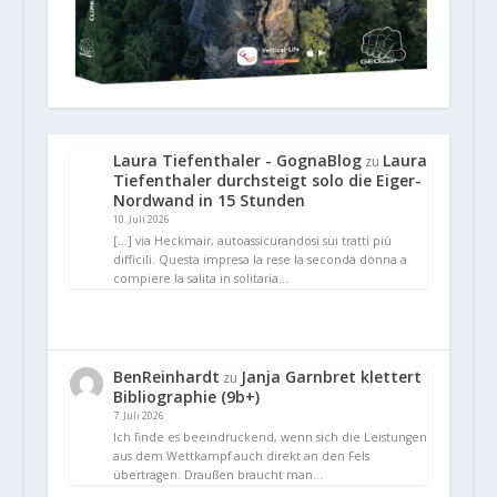
Laura Tiefenthaler - GognaBlog
Laura
zu
Tiefenthaler durchsteigt solo die Eiger-
Nordwand in 15 Stunden
10. Juli 2026
[…] via Heckmair, autoassicurandosi sui tratti più
difficili. Questa impresa la rese la seconda donna a
compiere la salita in solitaria…
BenReinhardt
Janja Garnbret klettert
zu
Bibliographie (9b+)
7. Juli 2026
Ich finde es beeindruckend, wenn sich die Leistungen
aus dem Wettkampf auch direkt an den Fels
übertragen. Draußen braucht man…