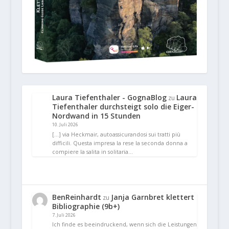
Laura Tiefenthaler - GognaBlog
Laura
zu
Tiefenthaler durchsteigt solo die Eiger-
Nordwand in 15 Stunden
10. Juli 2026
[…] via Heckmair, autoassicurandosi sui tratti più
difficili. Questa impresa la rese la seconda donna a
compiere la salita in solitaria…
BenReinhardt
Janja Garnbret klettert
zu
Bibliographie (9b+)
7. Juli 2026
Ich finde es beeindruckend, wenn sich die Leistungen