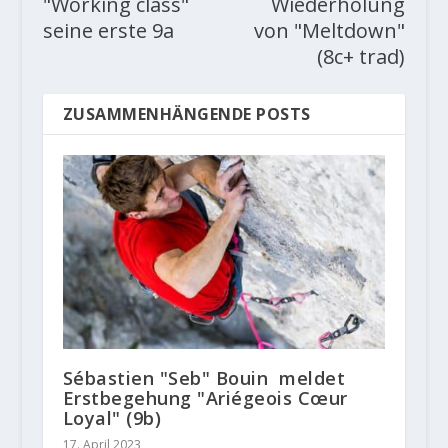
"Working class"
Wiederholung
seine erste 9a
von "Meltdown"
(8c+ trad)
ZUSAMMENHÄNGENDE POSTS
Sébastien "Seb" Bouin meldet
Erstbegehung "Ariégeois Cœur
Loyal" (9b)
17. April 2023