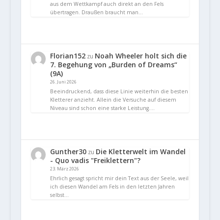
aus dem Wettkampf auch direkt an den Fels
übertragen. Draußen braucht man…
Florian152
Noah Wheeler holt sich die
zu
7. Begehung von „Burden of Dreams“
(9A)
26. Juni 2026
Beeindruckend, dass diese Linie weiterhin die besten
Kletterer anzieht. Allein die Versuche auf diesem
Niveau sind schon eine starke Leistung.…
Gunther30
Die Kletterwelt im Wandel
zu
- Quo vadis "Freiklettern"?
23. März 2026
Ehrlich gesagt spricht mir dein Text aus der Seele, weil
ich diesen Wandel am Fels in den letzten Jahren
selbst…