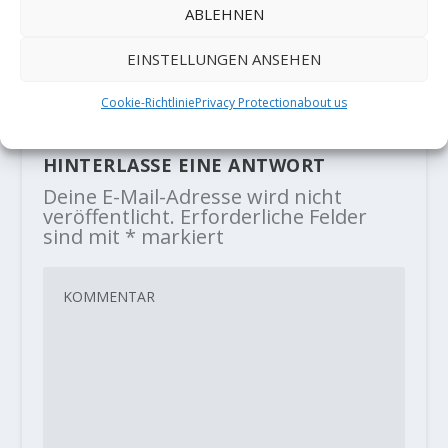
ABLEHNEN
Alexei Rubtsow klettert "Low
Priora" 8C/+
EINSTELLUNGEN ANSEHEN
27. August 2021
Cookie-Richtlinie
Privacy Protection
about us
HINTERLASSE EINE ANTWORT
Deine E-Mail-Adresse wird nicht
veröffentlicht.
Erforderliche Felder
sind mit
*
markiert