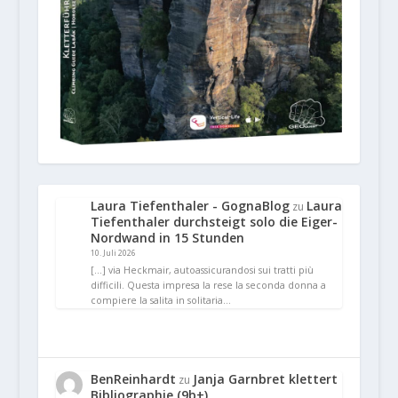
Laura Tiefenthaler - GognaBlog
Laura
zu
Tiefenthaler durchsteigt solo die Eiger-
Nordwand in 15 Stunden
10. Juli 2026
[…] via Heckmair, autoassicurandosi sui tratti più
difficili. Questa impresa la rese la seconda donna a
compiere la salita in solitaria…
BenReinhardt
Janja Garnbret klettert
zu
Bibliographie (9b+)