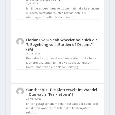
7. Juli 2026
Ich finde es beeindruckend, wenn sich die Leistungen
aus dem Wettkampf auch direkt an den Fels
übertragen. Draußen braucht man…
Florian152
Noah Wheeler holt sich die
zu
7. Begehung von „Burden of Dreams“
(9A)
26. Juni 2026
Beeindruckend, dass diese Linie weiterhin die besten
Kletterer anzieht. Allein die Versuche auf diesem
Niveau sind schon eine starke Leistung.…
Gunther30
Die Kletterwelt im Wandel
zu
- Quo vadis "Freiklettern"?
23. März 2026
Ehrlich gesagt spricht mir dein Text aus der Seele, weil
ich diesen Wandel am Fels in den letzten Jahren
selbst…