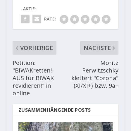
AKTIE:
RATE:
VORHERIGE
NÄCHSTE
Petition:
Moritz
"BIWAKretten!-
Perwitzschky
AUS für BIWAK
klettert "Corona"
revidieren!" in
(XI/XI+) bzw. 9a+
online
ZUSAMMENHÄNGENDE POSTS