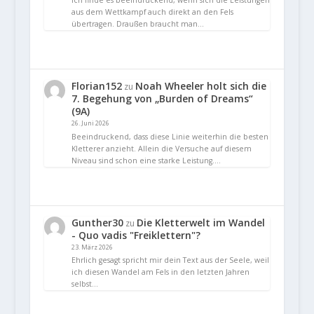
aus dem Wettkampf auch direkt an den Fels
übertragen. Draußen braucht man…
Florian152
Noah Wheeler holt sich die
zu
7. Begehung von „Burden of Dreams“
(9A)
26. Juni 2026
Beeindruckend, dass diese Linie weiterhin die besten
Kletterer anzieht. Allein die Versuche auf diesem
Niveau sind schon eine starke Leistung.…
Gunther30
Die Kletterwelt im Wandel
zu
- Quo vadis "Freiklettern"?
23. März 2026
Ehrlich gesagt spricht mir dein Text aus der Seele, weil
ich diesen Wandel am Fels in den letzten Jahren
selbst…