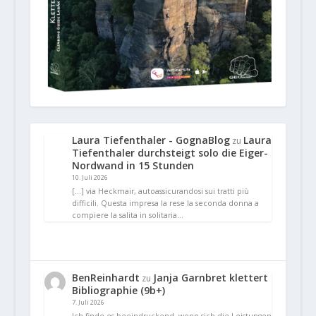
Laura Tiefenthaler - GognaBlog
Laura
zu
Tiefenthaler durchsteigt solo die Eiger-
Nordwand in 15 Stunden
10. Juli 2026
[…] via Heckmair, autoassicurandosi sui tratti più
difficili. Questa impresa la rese la seconda donna a
compiere la salita in solitaria…
BenReinhardt
Janja Garnbret klettert
zu
Bibliographie (9b+)
7. Juli 2026
Ich finde es beeindruckend, wenn sich die Leistungen