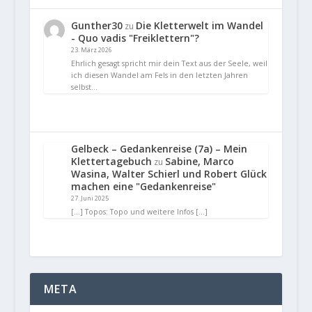
Gunther30
Die Kletterwelt im Wandel
zu
- Quo vadis "Freiklettern"?
23. März 2026
Ehrlich gesagt spricht mir dein Text aus der Seele, weil
ich diesen Wandel am Fels in den letzten Jahren
selbst…
Gelbeck – Gedankenreise (7a) – Mein
Klettertagebuch
Sabine, Marco
zu
Wasina, Walter Schierl und Robert Glück
machen eine "Gedankenreise"
27. Juni 2025
[…] Topos: Topo und weitere Infos […]
META