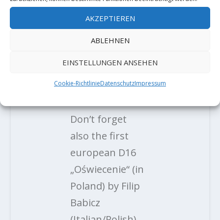
AKZEPTIEREN
2 KOMMENTARE
ABLEHNEN
EINSTELLUNGEN ANSEHEN
Philippe poulet
Cookie-Richtlinie
Datenschutz
Impressum
am 14. Januar 2019 um
19:42
Don’t forget
also the first
european D16
„Oświecenie“ (in
Poland) by Filip
Babicz
(Italian/Polish)