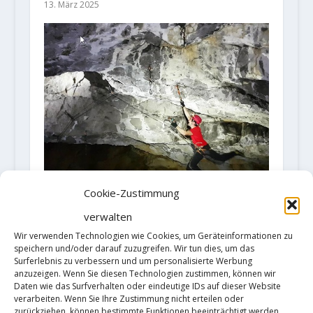
13. März 2025
Cookie-Zustimmung
verwalten
Video: Filip Babicz gelingt die
Drytoolingroute "Oświecenie" D16
Wir verwenden Technologien wie Cookies, um Geräteinformationen zu
speichern und/oder darauf zuzugreifen. Wir tun dies, um das
im polnischen Teil der Hohen
Surferlebnis zu verbessern und um personalisierte Werbung
Tatra
anzuzeigen. Wenn Sie diesen Technologien zustimmen, können wir
16. Januar 2019
Daten wie das Surfverhalten oder eindeutige IDs auf dieser Website
verarbeiten. Wenn Sie Ihre Zustimmung nicht erteilen oder
zurückziehen, können bestimmte Funktionen beeinträchtigt werden.