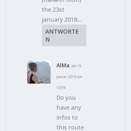
the 23st
january 2018…
ANTWORTE
N
AlMa
am 15.
Januar 2019 um
10:59
Do you
have any
infos to
this route