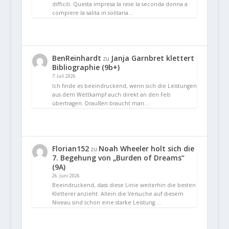
difficili. Questa impresa la rese la seconda donna a
compiere la salita in solitaria…
BenReinhardt
Janja Garnbret klettert
zu
Bibliographie (9b+)
7. Juli 2026
Ich finde es beeindruckend, wenn sich die Leistungen
aus dem Wettkampf auch direkt an den Fels
übertragen. Draußen braucht man…
Florian152
Noah Wheeler holt sich die
zu
7. Begehung von „Burden of Dreams“
(9A)
26. Juni 2026
Beeindruckend, dass diese Linie weiterhin die besten
Kletterer anzieht. Allein die Versuche auf diesem
Niveau sind schon eine starke Leistung.…