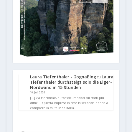
Laura Tiefenthaler - GognaBlog
Laura
zu
Tiefenthaler durchsteigt solo die Eiger-
Nordwand in 15 Stunden
10. Juli 2026
[…] via Heckmair, autoassicurandosi sui tratti più
difficili. Questa impresa la rese la seconda donna a
compiere la salita in solitaria…