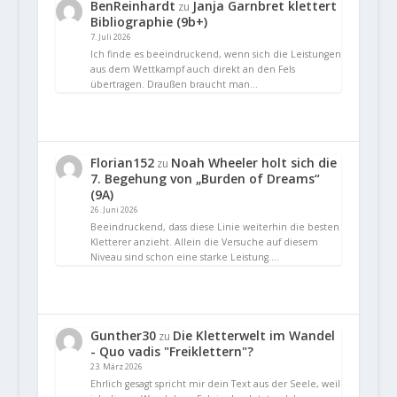
BenReinhardt
Janja Garnbret klettert
zu
Bibliographie (9b+)
7. Juli 2026
Ich finde es beeindruckend, wenn sich die Leistungen
aus dem Wettkampf auch direkt an den Fels
übertragen. Draußen braucht man…
Florian152
Noah Wheeler holt sich die
zu
7. Begehung von „Burden of Dreams“
(9A)
26. Juni 2026
Beeindruckend, dass diese Linie weiterhin die besten
Kletterer anzieht. Allein die Versuche auf diesem
Niveau sind schon eine starke Leistung.…
Gunther30
Die Kletterwelt im Wandel
zu
- Quo vadis "Freiklettern"?
23. März 2026
Ehrlich gesagt spricht mir dein Text aus der Seele, weil