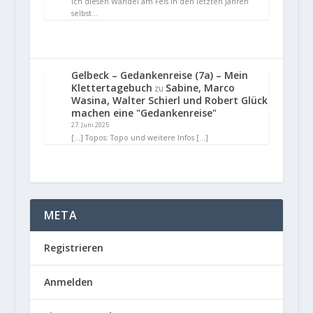
ich diesen Wandel am Fels in den letzten Jahren
selbst…
Gelbeck – Gedankenreise (7a) – Mein
Klettertagebuch
Sabine, Marco
zu
Wasina, Walter Schierl und Robert Glück
machen eine "Gedankenreise"
27. Juni 2025
[…] Topos: Topo und weitere Infos […]
META
Registrieren
Anmelden