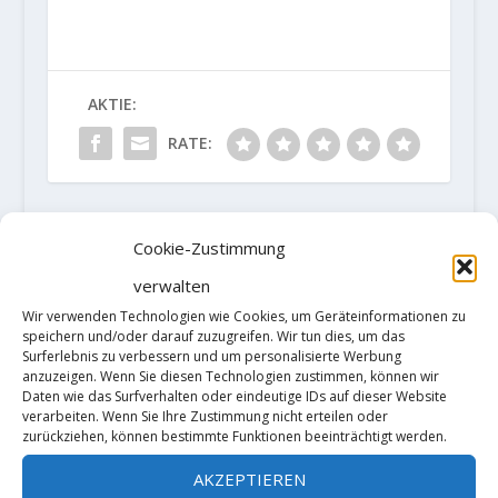
AKTIE:
RATE:
Cookie-Zustimmung
VORHERIGE
NÄCHSTE
verwalten
Video: Niccolò
Mach mit beim
Wir verwenden Technologien wie Cookies, um Geräteinformationen zu
"Niky Ceria"
theCrag "La
speichern und/oder darauf zuzugreifen. Wir tun dies, um das
Surferlebnis zu verbessern und um personalisierte Werbung
meldet "Ephyra"
Sportiva
anzuzeigen. Wenn Sie diesen Technologien zustimmen, können wir
(8C)
Weihnachtswett
Daten wie das Surfverhalten oder eindeutige IDs auf dieser Website
verarbeiten. Wenn Sie Ihre Zustimmung nicht erteilen oder
bewerb" und
zurückziehen, können bestimmte Funktionen beeinträchtigt werden.
gewinne!
AKZEPTIEREN