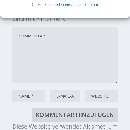
Cookie-Richtlinie
Datenschutz
Impressum
Deine E-Mail-Adresse wird nicht
veröffentlicht.
Erforderliche Felder
sind mit
*
markiert
Diese Website verwendet Akismet, um