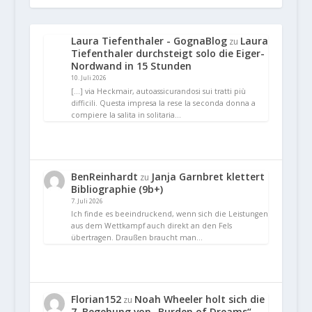
Laura Tiefenthaler - GognaBlog
Laura
zu
Tiefenthaler durchsteigt solo die Eiger-
Nordwand in 15 Stunden
10. Juli 2026
[…] via Heckmair, autoassicurandosi sui tratti più
difficili. Questa impresa la rese la seconda donna a
compiere la salita in solitaria…
BenReinhardt
Janja Garnbret klettert
zu
Bibliographie (9b+)
7. Juli 2026
Ich finde es beeindruckend, wenn sich die Leistungen
aus dem Wettkampf auch direkt an den Fels
übertragen. Draußen braucht man…
Florian152
Noah Wheeler holt sich die
zu
7. Begehung von „Burden of Dreams“