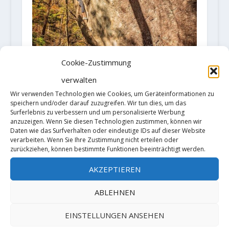
Cookie-Zustimmung
verwalten
Wir verwenden Technologien wie Cookies, um Geräteinformationen zu
speichern und/oder darauf zuzugreifen. Wir tun dies, um das
Surferlebnis zu verbessern und um personalisierte Werbung
anzuzeigen. Wenn Sie diesen Technologien zustimmen, können wir
Keenan Takahashi klettert mit
Daten wie das Surfverhalten oder eindeutige IDs auf dieser Website
"Asagimadara" im Gebiet Mt.
verarbeiten. Wenn Sie Ihre Zustimmung nicht erteilen oder
zurückziehen, können bestimmte Funktionen beeinträchtigt werden.
Mizugaki seinen vierten 8C-
Boulder
AKZEPTIEREN
8. November 2019
ABLEHNEN
EINSTELLUNGEN ANSEHEN
HINTERLASSE EINE ANTWORT