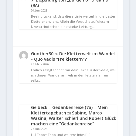
(9A)
26. Juni 2026
Beeindruckend, dass diese Linie weiterhin die besten
Kletterer anzieht. Allein die Versuche auf diesem
Niveau sind schon eine starke Leistung.…
Gunther30
Die Kletterwelt im Wandel
zu
- Quo vadis "Freiklettern"?
23. März 2026
Ehrlich gesagt spricht mir dein Text aus der Seele, weil
ich diesen Wandel am Fels in den letzten Jahren
selbst…
Gelbeck – Gedankenreise (7a) – Mein
Klettertagebuch
Sabine, Marco
zu
Wasina, Walter Schierl und Robert Glück
machen eine "Gedankenreise"
27. Juni 2025
[…] Topos: Topo und weitere Infos […]