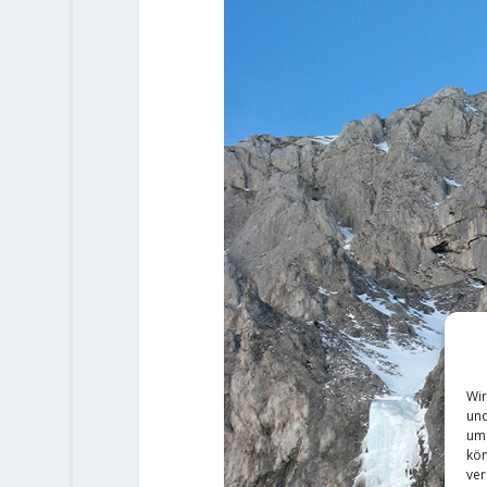
Wir
und
um 
kön
ver