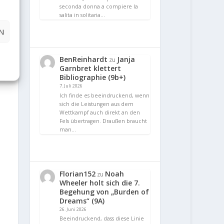
seconda donna a compiere la
salita in solitaria…
N
BenReinhardt
Janja
zu
Garnbret klettert
Bibliographie (9b+)
7. Juli 2026
Ich finde es beeindruckend, wenn
sich die Leistungen aus dem
Wettkampf auch direkt an den
Fels übertragen. Draußen braucht
man…
Florian152
Noah
zu
Wheeler holt sich die 7.
Begehung von „Burden of
Dreams“ (9A)
26. Juni 2026
Beeindruckend, dass diese Linie