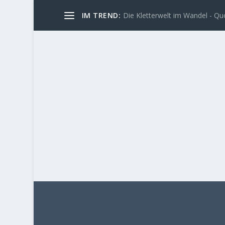
IM TREND:
Action Directe (9a) - Begehung 