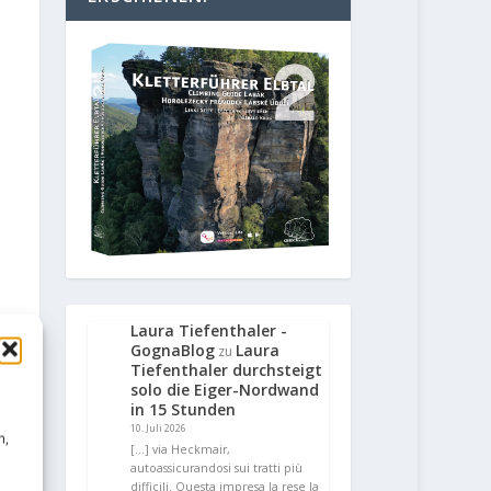
Laura Tiefenthaler -
GognaBlog
Laura
zu
Tiefenthaler durchsteigt
solo die Eiger-Nordwand
in 15 Stunden
10. Juli 2026
n,
[…] via Heckmair,
autoassicurandosi sui tratti più
difficili. Questa impresa la rese la