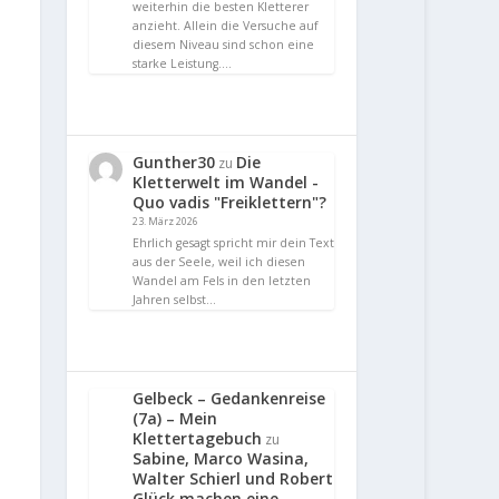
weiterhin die besten Kletterer
anzieht. Allein die Versuche auf
diesem Niveau sind schon eine
starke Leistung.…
Gunther30
Die
zu
Kletterwelt im Wandel -
Quo vadis "Freiklettern"?
23. März 2026
Ehrlich gesagt spricht mir dein Text
aus der Seele, weil ich diesen
Wandel am Fels in den letzten
Jahren selbst…
Gelbeck – Gedankenreise
(7a) – Mein
Klettertagebuch
zu
Sabine, Marco Wasina,
Walter Schierl und Robert
Glück machen eine