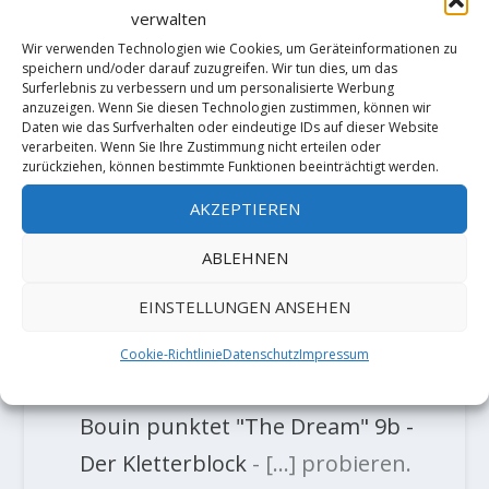
verwalten
Wir verwenden Technologien wie Cookies, um Geräteinformationen zu
TRACKBACKS/PINGBACKS
speichern und/oder darauf zuzugreifen. Wir tun dies, um das
Surferlebnis zu verbessern und um personalisierte Werbung
anzuzeigen. Wenn Sie diesen Technologien zustimmen, können wir
Neue Toproute „The Dream“ von
Daten wie das Surfverhalten oder eindeutige IDs auf dieser Website
Seb Bouin – Der Kletterblock
- […]
verarbeiten. Wenn Sie Ihre Zustimmung nicht erteilen oder
zurückziehen, können bestimmte Funktionen beeinträchtigt werden.
neue Traumroute erstbegehen.
AKZEPTIEREN
„The Dream“ als die schwerste
ABLEHNEN
Route Albaniens wurde von Adam
Ondra letztes Jahr eingebohrt,
EINSTELLUNGEN ANSEHEN
konnte aber…
Cookie-Richtlinie
Datenschutz
Impressum
Video: Balkantour Dream - Seb
Bouin punktet "The Dream" 9b -
Der Kletterblock
- […] probieren.