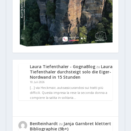
Laura Tiefenthaler - GognaBlog
Laura
zu
Tiefenthaler durchsteigt solo die Eiger-
Nordwand in 15 Stunden
10. Juli 2026
[…] via Heckmair, autoassicurandosi sui tratti più
difficili. Questa impresa la rese la seconda donna a
compiere la salita in solitaria…
BenReinhardt
Janja Garnbret klettert
zu
Bibliographie (9b+)