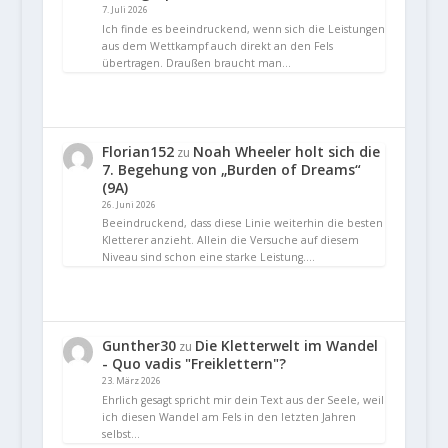
7. Juli 2026
Ich finde es beeindruckend, wenn sich die Leistungen
aus dem Wettkampf auch direkt an den Fels
übertragen. Draußen braucht man…
Florian152
Noah Wheeler holt sich die
zu
7. Begehung von „Burden of Dreams“
(9A)
26. Juni 2026
Beeindruckend, dass diese Linie weiterhin die besten
Kletterer anzieht. Allein die Versuche auf diesem
Niveau sind schon eine starke Leistung.…
Gunther30
Die Kletterwelt im Wandel
zu
- Quo vadis "Freiklettern"?
23. März 2026
Ehrlich gesagt spricht mir dein Text aus der Seele, weil
ich diesen Wandel am Fels in den letzten Jahren
selbst…