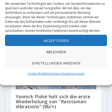
Wir verwenden Technologien wie Cookies, um Geräteinformationen zu
speichern und/oder darauf zuzugreifen. Wir tun dies, um das
Surferlebnis zu verbessern und um personalisierte Werbung
Erstbegehungen "Ten" und
anzuzeigen. Wenn Sie diesen Technologien zustimmen, können wir
Daten wie das Surfverhalten oder eindeutige IDs auf dieser Website
"Ultimo tango in Zagarolo" von
verarbeiten. Wenn Sie Ihre Zustimmung nicht erteilen oder
Elias Iagnemma
zurückziehen, können bestimmte Funktionen beeinträchtigt werden.
22. Januar 2021
AKZEPTIEREN
ABLEHNEN
EINSTELLUNGEN ANSEHEN
Cookie-Richtlinie
Datenschutz
Impressum
Yannick Flohé holt sich die erste
Wiederholung von "Ratstaman
Vibrations" (9b/+)