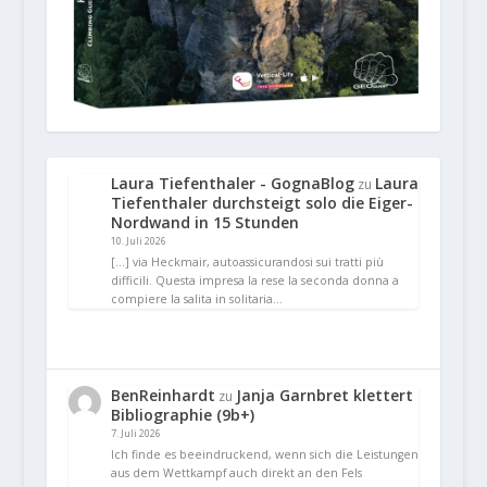
Laura Tiefenthaler - GognaBlog
Laura
zu
Tiefenthaler durchsteigt solo die Eiger-
Nordwand in 15 Stunden
10. Juli 2026
[…] via Heckmair, autoassicurandosi sui tratti più
difficili. Questa impresa la rese la seconda donna a
compiere la salita in solitaria…
BenReinhardt
Janja Garnbret klettert
zu
Bibliographie (9b+)
7. Juli 2026
Ich finde es beeindruckend, wenn sich die Leistungen
aus dem Wettkampf auch direkt an den Fels