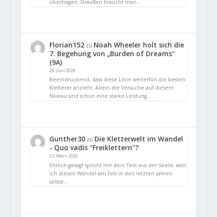
übertragen. Draußen braucht man…
Florian152
Noah Wheeler holt sich die
zu
7. Begehung von „Burden of Dreams“
(9A)
26. Juni 2026
Beeindruckend, dass diese Linie weiterhin die besten
Kletterer anzieht. Allein die Versuche auf diesem
Niveau sind schon eine starke Leistung.…
Gunther30
Die Kletterwelt im Wandel
zu
- Quo vadis "Freiklettern"?
23. März 2026
Ehrlich gesagt spricht mir dein Text aus der Seele, weil
ich diesen Wandel am Fels in den letzten Jahren
selbst…