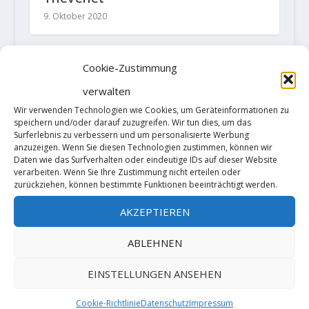
9. Oktober 2020
Cookie-Zustimmung
TRACKBACKS/PINGBACKS
verwalten
Wir verwenden Technologien wie Cookies, um Geräteinformationen zu
Video: Isabelle Faus wiederholt
speichern und/oder darauf zuzugreifen. Wir tun dies, um das
Surferlebnis zu verbessern und um personalisierte Werbung
„Memory is Parallax“ 8B+ – Der
anzuzeigen. Wenn Sie diesen Technologien zustimmen, können wir
Daten wie das Surfverhalten oder eindeutige IDs auf dieser Website
Kletterblock
- […] berichtet konnte
verarbeiten. Wenn Sie Ihre Zustimmung nicht erteilen oder
zurückziehen, können bestimmte Funktionen beeinträchtigt werden.
sich Isabelle Faus mit Dave
Grahams „Memory is Parallax“
AKZEPTIEREN
ihren dritten 8B+ […]
ABLEHNEN
HINTERLASSE EINE ANTWORT
EINSTELLUNGEN ANSEHEN
Deine E-Mail-Adresse wird nicht
veröffentlicht.
Erforderliche Felder
Cookie-Richtlinie
Datenschutz
Impressum