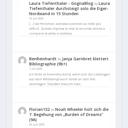
Laura Tiefenthaler - GognaBlog
Laura
zu
Tiefenthaler durchsteigt solo die Eiger-
Nordwand in 15 Stunden
10. Juli 2026
[…] via Heckmair, autoassicurandosi sui tratti più
difficili. Questa impresa la rese la seconda donna a
compiere la salita in solitaria…
BenReinhardt
Janja Garnbret klettert
zu
Bibliographie (9b+)
7. Juli 2026
Ich finde es beeindruckend, wenn sich die Leistungen
aus dem Wettkampf auch direkt an den Fels
übertragen. Draußen braucht man…
Florian152
Noah Wheeler holt sich die
zu
7. Begehung von „Burden of Dreams“
(9A)
26. Juni 2026