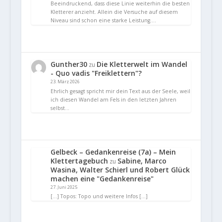
Beeindruckend, dass diese Linie weiterhin die besten
Kletterer anzieht. Allein die Versuche auf diesem
Niveau sind schon eine starke Leistung.…
Gunther30
Die Kletterwelt im Wandel
zu
- Quo vadis "Freiklettern"?
23. März 2026
Ehrlich gesagt spricht mir dein Text aus der Seele, weil
ich diesen Wandel am Fels in den letzten Jahren
selbst…
Gelbeck – Gedankenreise (7a) – Mein
Klettertagebuch
Sabine, Marco
zu
Wasina, Walter Schierl und Robert Glück
machen eine "Gedankenreise"
27. Juni 2025
[…] Topos: Topo und weitere Infos […]