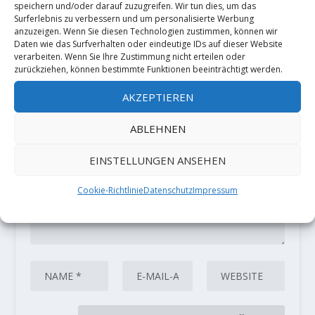
speichern und/oder darauf zuzugreifen. Wir tun dies, um das
Surferlebnis zu verbessern und um personalisierte Werbung
anzuzeigen. Wenn Sie diesen Technologien zustimmen, können wir
HINTERLASSE EINE ANTWORT
Daten wie das Surfverhalten oder eindeutige IDs auf dieser Website
Deine E-Mail-Adresse wird nicht
verarbeiten. Wenn Sie Ihre Zustimmung nicht erteilen oder
zurückziehen, können bestimmte Funktionen beeinträchtigt werden.
veröffentlicht.
Erforderliche Felder
sind mit
*
markiert
AKZEPTIEREN
ABLEHNEN
EINSTELLUNGEN ANSEHEN
Cookie-Richtlinie
Datenschutz
Impressum