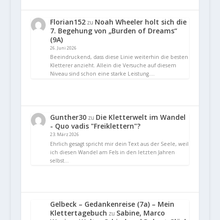
Florian152
Noah Wheeler holt sich die
zu
7. Begehung von „Burden of Dreams“
(9A)
26. Juni 2026
Beeindruckend, dass diese Linie weiterhin die besten
Kletterer anzieht. Allein die Versuche auf diesem
Niveau sind schon eine starke Leistung.…
Gunther30
Die Kletterwelt im Wandel
zu
- Quo vadis "Freiklettern"?
23. März 2026
Ehrlich gesagt spricht mir dein Text aus der Seele, weil
ich diesen Wandel am Fels in den letzten Jahren
selbst…
Gelbeck – Gedankenreise (7a) – Mein
Klettertagebuch
Sabine, Marco
zu