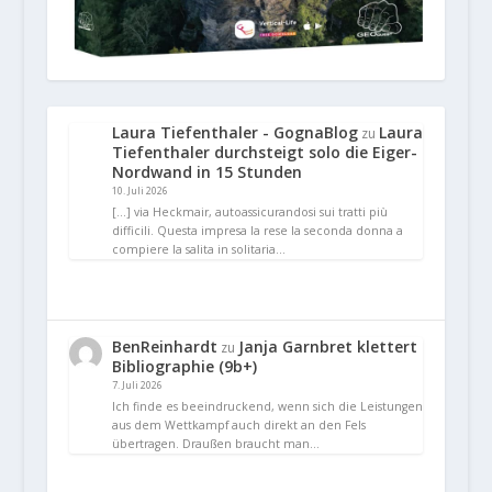
Laura Tiefenthaler - GognaBlog
Laura
zu
Tiefenthaler durchsteigt solo die Eiger-
Nordwand in 15 Stunden
10. Juli 2026
[…] via Heckmair, autoassicurandosi sui tratti più
difficili. Questa impresa la rese la seconda donna a
compiere la salita in solitaria…
BenReinhardt
Janja Garnbret klettert
zu
Bibliographie (9b+)
7. Juli 2026
Ich finde es beeindruckend, wenn sich die Leistungen
aus dem Wettkampf auch direkt an den Fels
übertragen. Draußen braucht man…